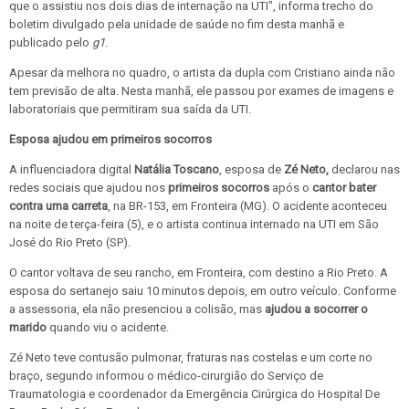
que o assistiu nos dois dias de internação na UTI", informa trecho do
boletim divulgado pela unidade de saúde no fim desta manhã e
publicado pelo
g1
.
Apesar da melhora no quadro, o artista da dupla com Cristiano ainda não
tem previsão de alta. Nesta manhã, ele passou por exames de imagens e
laboratoriais que permitiram sua saída da UTI.
Esposa ajudou em primeiros socorros
A influenciadora digital
Natália Toscano
, esposa de
Zé Neto,
declarou nas
redes sociais que ajudou nos
primeiros socorros
após o
cantor bater
contra uma carreta
, na BR-153, em Fronteira (MG). O acidente aconteceu
na noite de terça-feira (5), e o artista continua internado na UTI em São
José do Rio Preto (SP).
O cantor voltava de seu rancho, em Fronteira, com destino a Rio Preto. A
esposa do sertanejo saiu 10 minutos depois, em outro veículo. Conforme
a assessoria, ela não presenciou a colisão, mas
ajudou a socorrer o
marido
quando viu o acidente.
Zé Neto teve contusão pulmonar, fraturas nas costelas e um corte no
braço, segundo informou o médico-cirurgião do Serviço de
Traumatologia e coordenador da Emergência Cirúrgica do Hospital De