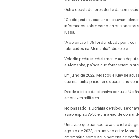
Outro deputado, presidente da comissã
"Os dirigentes ucranianos estavam plenam
informados sobre como os prisioneiros s
russa.
"A aeronave Il-76 foi derrubada por três mí
fabricados na Alemanha", disse ele.
Volodin pediu imediatamente aos deputa
à Alemanha, países que forneceram sistem
Em julho de 2022, Moscou e Kiev se acu
que mantinha prisioneiros ucranianos em 
Desde o início da ofensiva contra a Ucrân
aeronaves militares.
No passado, a Ucrânia derrubou aeronave
avião espião A-50 e um avião de comando 
Um avião que transportava o chefe do gr
agosto de 2023, em um voo entre Moscou
empresário como seus homens de confia