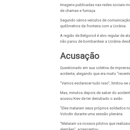
Imagens publicadas nas redes sociais m
de chamas e fumaça.
Segundo vários veículos de comunicação 
quilômetros da fronteira com a Ucrânia.
A região de Belgorod é alvo regular de at
não parou de bombardear a Ucrânia desde
Acusação
Questionado em sua coletiva de imprensa 
acidente, alegando que era muito "recente
"Vamos esclarecer tudo isso", limitou-se a
Mas, minutos depois de saber do acidente
acusou Kiev de ter derrubado o avião.
"Eles mataram seus próprios soldados no 
Volodin durante uma sessão plenária.
"Mataram os nossos pilotos que realizav
alemães", acrescentou.