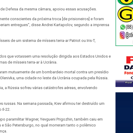
o de Defesa da mesma câmara, apoiou essas acusações.
ente conscientes da próxima troca [de prisioneiros] e foram
eriam entregues", disse Andrei Kartapolov, segundo a imprensa
sseis de um sistema de mísseis terra-ar Patriot ou Iris-T,
dos que votassem uma resolução dirigida aos Estados Unidos e
as de mísseis terra-ar à Ucrânia.
saram mutuamente de um bombardeio mortal contra um presídio
Olenivka, uma cidade no leste da Ucrânia ocupada pela Rússia.
ia, a Rússia sofreu várias catástrofes aéreas, envolvendo
s russas. Na semana passada, Kiev afirmou ter destruído um
Il-22.
upo paramilitar Wagner, Yevgueni Prigozhin, também caiu em
 e São Petersburgo, no qual morreram tanto o polêmico
nça.