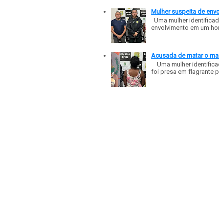
Mulher suspeita de env
Uma mulher identificad
envolvimento em um homic
Acusada de matar o mar
Uma mulher identificad
foi presa em flagrante p