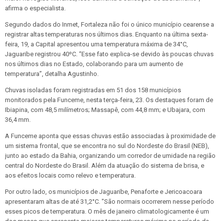
afirma o especialista.
Segundo dados do Inmet, Fortaleza não foi o único município cearense a
registrar altas temperaturas nos últimos dias. Enquanto na última sexta-
feira, 19, a Capital apresentou uma temperatura máxima de 34°C,
Jaguaribe registrou 40ºC. “Esse fato explica-se devido às poucas chuvas
nos últimos dias no Estado, colaborando para um aumento de
temperatura”, detalha Agustinho.
Chuvas isoladas foram registradas em 51 dos 158 municípios
monitorados pela Funceme, nesta terça-feira, 23. Os destaques foram de
Ibiapina, com 48,5 milímetros; Massapê, com 44,8 mm; e Ubajara, com
36,4 mm.
A Funceme aponta que essas chuvas estão associadas à proximidade de
um sistema frontal, que se encontra no sul do Nordeste do Brasil (NEB),
junto ao estado da Bahia, organizando um corredor de umidade na região
central do Nordeste do Brasil. Além da atuação do sistema de brisa, e
aos efeitos locais como relevo e temperatura.
Por outro lado, os municípios de Jaguaribe, Penaforte e Jericoacoara
apresentaram altas de até 31,2°C. "São normais ocorrerem nesse período
esses picos de temperatura. O mês de janeiro climatologicamente é um