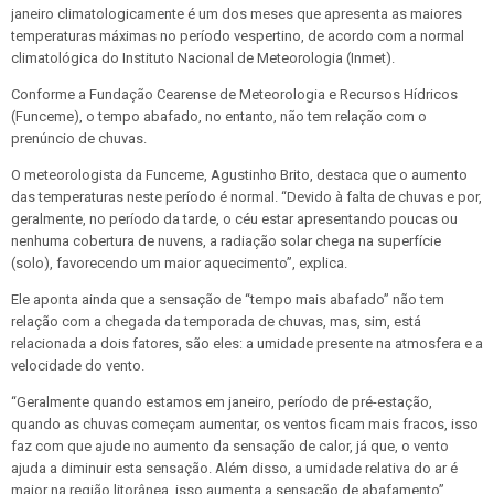
janeiro climatologicamente é um dos meses que apresenta as maiores
temperaturas máximas no período vespertino, de acordo com a normal
climatológica do Instituto Nacional de Meteorologia (Inmet).
Conforme a Fundação Cearense de Meteorologia e Recursos Hídricos
(Funceme), o tempo abafado, no entanto, não tem relação com o
prenúncio de chuvas.
O meteorologista da Funceme, Agustinho Brito, destaca que o aumento
das temperaturas neste período é normal. “Devido à falta de chuvas e por,
geralmente, no período da tarde, o céu estar apresentando poucas ou
nenhuma cobertura de nuvens, a radiação solar chega na superfície
(solo), favorecendo um maior aquecimento”, explica.
Ele aponta ainda que a sensação de “tempo mais abafado” não tem
relação com a chegada da temporada de chuvas, mas, sim, está
relacionada a dois fatores, são eles: a umidade presente na atmosfera e a
velocidade do vento.
“Geralmente quando estamos em janeiro, período de pré-estação,
quando as chuvas começam aumentar, os ventos ficam mais fracos, isso
faz com que ajude no aumento da sensação de calor, já que, o vento
ajuda a diminuir esta sensação. Além disso, a umidade relativa do ar é
maior na região litorânea, isso aumenta a sensação de abafamento”,