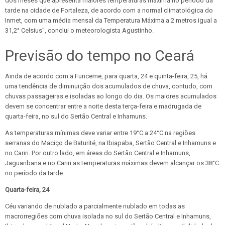
dos meses que apresenta maiores temperaturas máxima no período da
tarde na cidade de Fortaleza, de acordo com a normal climatológica do
Inmet, com uma média mensal da Temperatura Máxima a 2 metros igual a
31,2° Celsius", conclui o meteorologista Agustinho.
Previsão do tempo no Ceará
Ainda de acordo com a Funceme, para quarta, 24 e quinta-feira, 25, há
uma tendência de diminuição dos acumulados de chuva, contudo, com
chuvas passageiras e isoladas ao longo do dia. Os maiores acumulados
devem se concentrar entre a noite desta terça-feira e madrugada de
quarta-feira, no sul do Sertão Central e Inhamuns.
As temperaturas mínimas deve variar entre 19°C a 24°C na regiões
serranas do Maciço de Baturité, na Ibiapaba, Sertão Central e Inhamuns e
no Cariri. Por outro lado, em áreas do Sertão Central e Inhamuns,
Jaguaribana e no Cariri as temperaturas máximas devem alcançar os 38°C
no período da tarde.
Quarta-feira, 24
Céu variando de nublado a parcialmente nublado em todas as
macrorregiões com chuva isolada no sul do Sertão Central e Inhamuns,