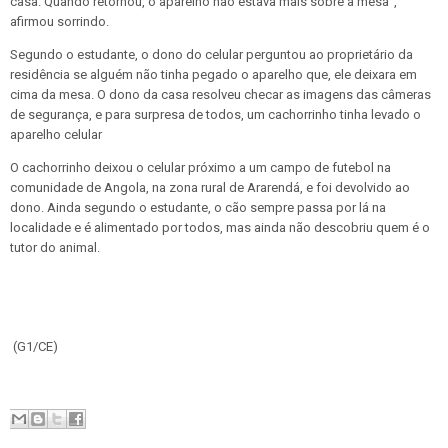
casa. Quando retornou, o aparelho não estava mais sobre a mesa",
afirmou sorrindo.
Segundo o estudante, o dono do celular perguntou ao proprietário da
residência se alguém não tinha pegado o aparelho que, ele deixara em
cima da mesa. O dono da casa resolveu checar as imagens das câmeras
de segurança, e para surpresa de todos, um cachorrinho tinha levado o
aparelho celular
O cachorrinho deixou o celular próximo a um campo de futebol na
comunidade de Angola, na zona rural de Ararendá, e foi devolvido ao
dono. Ainda segundo o estudante, o cão sempre passa por lá na
localidade e é alimentado por todos, mas ainda não descobriu quem é o
tutor do animal.
(G1/CE)