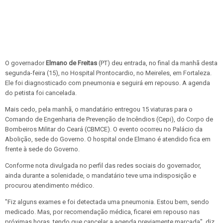
O governador
Elmano de Freitas
(PT) deu entrada, no final da manhã desta
segunda-feira (15), no Hospital Prontocardio, no Meireles, em Fortaleza.
Ele foi diagnosticado com pneumonia e seguirá em repouso. A agenda
do petista foi cancelada.
Mais cedo, pela manhã, o mandatário entregou 15 viaturas para o
Comando de Engenharia de Prevenção de Incêndios (Cepi), do Corpo de
Bombeiros Militar do Ceará (CBMCE). O evento ocorreu no Palácio da
Abolição, sede do Governo. O hospital onde Elmano é atendido fica em
frente à sede do Governo.
Conforme nota divulgada no perfil das redes sociais do governador,
ainda durante a solenidade, o mandatário teve uma indisposição e
procurou atendimento médico.
"Fiz alguns exames e foi detectada uma pneumonia. Estou bem, sendo
medicado. Mas, por recomendação médica, ficarei em repouso nas
próximas horas, tendo que cancelar a agenda previamente marcada", diz