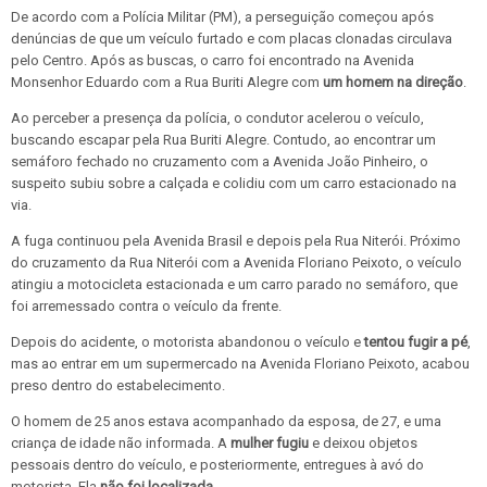
De acordo com a Polícia Militar (PM), a
perseguição começou após
denúncias de que um veículo furtado e com placas clonadas circulava
pelo Centro
. Após as buscas, o carro foi encontrado na Avenida
Monsenhor Eduardo com a Rua Buriti Alegre com
um homem na direção
.
Ao perceber a presença da polícia, o condutor acelerou o veículo,
buscando escapar pela Rua Buriti Alegre. Contudo, ao encontrar um
semáforo fechado no cruzamento com a Avenida João Pinheiro,
o
suspeito subiu sobre a calçada e colidiu com um carro estacionado na
via
.
A fuga continuou pela Avenida Brasil e depois pela Rua Niterói. Próximo
do cruzamento da Rua Niterói com a Avenida Floriano Peixoto, o veículo
atingiu a motocicleta estacionada e um carro parado no semáforo, que
foi arremessado contra o veículo da frente.
Depois do acidente, o motorista abandonou o veículo e
tentou fugir a pé
,
mas ao entrar em um supermercado na Avenida Floriano Peixoto, acabou
preso dentro do estabelecimento.
O homem de 25 anos
estava acompanhado da esposa, de 27, e uma
criança de idade não informada
. A
mulher fugiu
e deixou objetos
pessoais dentro do veículo, e posteriormente, entregues à avó do
motorista. Ela
não foi localizada.