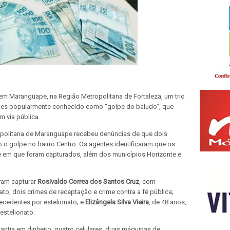
, em Maranguape, na Região Metropolitana de Fortaleza, um trio
eles popularmente conhecido como “golpe do baludo”, que
 via pública.
tropolitana de Maranguape recebeu denúncias de que dois
o golpe no bairro Centro. Os agentes identificaram que os
e em que foram capturados, além dos municípios Horizonte e
iram capturar
Rosivaldo Correa dos Santos Cruz
, com
to, dois crimes de receptação e crime contra a fé pública;
ecedentes por estelionato; e
Elizângela Silva Vieira
, de 48 anos,
estelionato.
ntia em dinheiro, quatro celulares, duas máquinas de