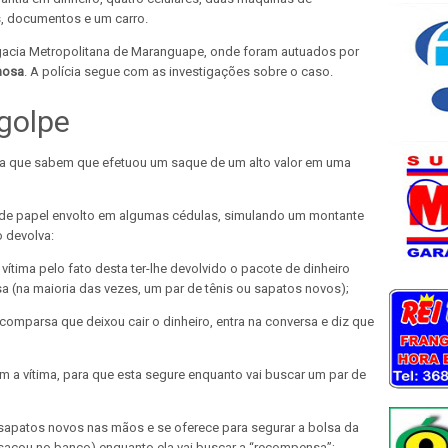
, documentos e um carro.
gacia Metropolitana de Maranguape, onde foram autuados por
nosa
. A polícia segue com as investigações sobre o caso.
golpe
ma que sabem que efetuou um saque de um alto valor em uma
 de papel envolto em algumas cédulas, simulando um montante
o devolva:
ítima pelo fato desta ter-lhe devolvido o pacote de dinheiro
 (na maioria das vezes, um par de tênis ou sapatos novos);
omparsa que deixou cair o dinheiro, entra na conversa e diz que
m a vítima, para que esta segure enquanto vai buscar um par de
sapatos novos nas mãos e se oferece para segurar a bolsa da
 sacou no banco) enquanto ela vai buscar a “recompensa”;