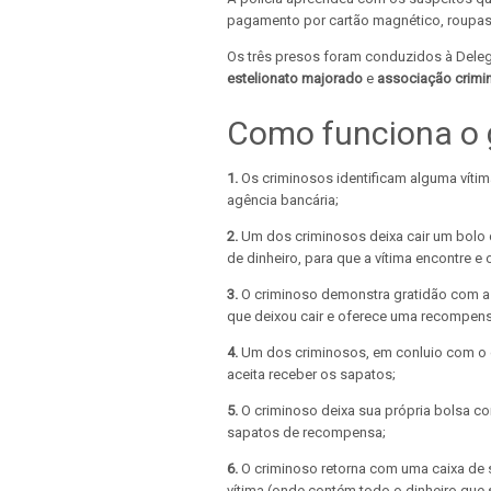
pagamento por cartão magnético, roupas
Os três presos foram conduzidos à Dele
estelionato majorado
e
associação crimi
Como funciona o 
1.
Os criminosos identificam alguma víti
agência bancária;
2.
Um dos criminosos deixa cair um bolo
de dinheiro, para que a vítima encontre e 
3.
O criminoso demonstra gratidão com a v
que deixou cair e oferece uma recompensa
4.
Um dos criminosos, em conluio com o c
aceita receber os sapatos;
5.
O criminoso deixa sua própria bolsa co
sapatos de recompensa;
6.
O criminoso retorna com uma caixa de 
vítima (onde contém todo o dinheiro que