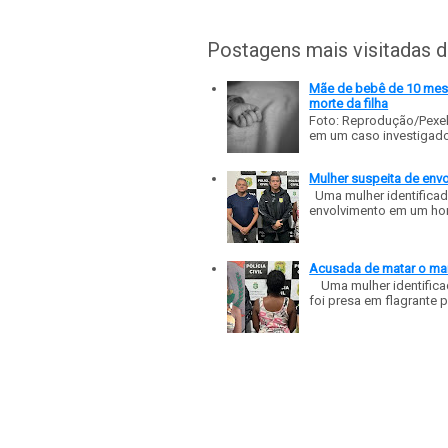
Postagens mais visitadas 
Mãe de bebê de 10 meses
morte da filha
Foto: Reprodução/Pexe
em um caso investigado p
Mulher suspeita de env
Uma mulher identificad
envolvimento em um homic
Acusada de matar o mar
Uma mulher identificad
foi presa em flagrante p