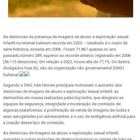
As denúncias da presença de imagens de abuso e exploração sexual
infantil na internet bateram recorde em 2023 – resultado é o maior da
série histórica, iniciada em 2006. Foram 71.867 queixas no ano
passado,número 28% superior ao recorde anterior, registrado em 2008
(56.115 denúncias). Em relação a 2022, houve alta de 77,1%. Os dados,
divulgados hoje (6), são da organização não governamental (ONG)
Safernet.
Segundo a ONG, três fatores principais motivaram o aumento das
denúncias de imagens de abuso e exploração sexual infantil: as
demissões em massa realizadas pelas big techs, que atingiram as
equipes de segurança, integridade e moderação de conteúdo de
algumas plataformas; a proliferação da venda de imagens de nudez e
sexo autogeradas por adolescentes; e o uso de inteligência artificial para
a criação desse tipo de conteúdo.
As denúncias de imagens de abuso e exploração sexual infantil,
somadas a outras violações de direitos humanos ou crimes de ódio na