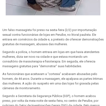
Um falso massagista foi preso na sexta-feira (2/2) por importunação
sexual contra funcionárias de lojas em Peruíbe, no litoral paulista. Ele
entrava em comércios da cidade e, a pretexto de oferecer demonstrações
gratuitas de massagem, abusava das mulheres.
Segundo a polícia, o homem entrava em lojas em que havia atendentes
mulheres, dizia ser novo na cidade e que estava montando um
consultório de massoterapia e fisioterapia. Em seguida, ele oferecia
massagens gratuitas para “demonstrar” suas habilidades.
As funcionárias que aceitavam a “cortesia” acabavam abusadas pelo
homem, de 44 anos. Durante a massagem, ele apalpava as partes íntimas
das mulheres. A ação do suspeito em uma das lojas foi gravada pelas
câmeras de monitoramento.
Segundo a Secretaria da Segurança Pública (SSP), o homem acabou
preso, por volta da meia-noite de sexta-feira, no centro de Peruíbe, por
policiais do Setor de Investigações Gerais (SIG) da cidade. Pelo menos