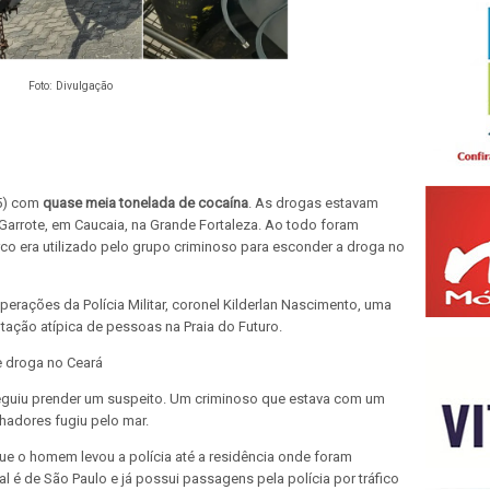
Foto: Divulgação
(5) com
quase meia tonelada de cocaína
. As drogas estavam
Garrote, em Caucaia, na Grande Fortaleza. Ao todo foram
co era utilizado pelo grupo criminoso para esconder a droga no
rações da Polícia Militar, coronel Kilderlan Nascimento, uma
ação atípica de pessoas na Praia do Futuro.
e droga no Ceará
eguiu prender um suspeito. Um
criminoso que estava com um
lhadores fugiu pelo mar
.
ue o homem levou a polícia até a residência onde foram
l é de São Paulo e já possui passagens pela polícia por tráfico