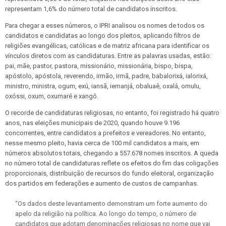
representam 1,6% do número total de candidatos inscritos.
Para chegar a esses números, o IPRI analisou os nomes de todos os
candidatos e candidatas ao longo dos pleitos, aplicando filtros de
religiões evangélicas, católicas e de matriz africana para identificar os
vínculos diretos com as candidaturas. Entre as palavras usadas, estão:
pai, mãe, pastor, pastora, missionário, missionária, bispo, bispa,
apóstolo, apóstola, reverendo, irmão, irmã, padre, babalorixá, ialorixá,
ministro, ministra, ogum, exú, iansã, iemanjá, obaluaê, oxalá, omulu,
oxóssi, oxum, oxumaré e xangô.
O recorde de candidaturas religiosas, no entanto, foi registrado há quatro
anos, nas eleições municipais de 2020, quando houve 9.196
concorrentes, entre candidatos a prefeitos e vereadores. No entanto,
nesse mesmo pleito, havia cerca de 100 mil candidatos a mais, em
números absolutos totais, chegando a 557.678 nomes inscritos. A queda
no número total de candidaturas reflete os efeitos do fim das coligações
proporcionais, distribuição de recursos do fundo eleitoral, organização
dos partidos em federações e aumento de custos de campanhas.
“Os dados deste levantamento demonstram um forte aumento do
apelo da religião na política. Ao longo do tempo, o número de
candidatos que adotam denominações religiosas no nome que vai