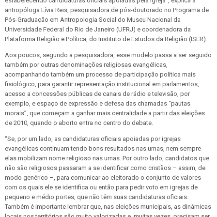
estabelecendo candidaturas oficiais apoiadas pela Igreja”, explica a
antropóloga Lívia Reis, pesquisadora de pós-doutorado no Programa de
Pós-Graduação em Antropologia Social do Museu Nacional da
Universidade Federal do Rio de Janeiro (UFRJ) e coordenadora da
Plataforma Religião e Política, do Instituto de Estudos da Religião (ISER).
Aos poucos, segundo a pesquisadora, esse modelo passa a ser seguido
também por outras denominações religiosas evangélicas,
acompanhando também um processo de participação política mais
fisiológico, para garantir representação institucional em parlamentos,
acesso a concessões públicas de canais de rádio e televisão, por
exemplo, e espaço de expressão e defesa das chamadas “pautas
morais”, que começam a ganhar mais centralidade a partir das eleições
de 2010, quando o aborto entra no centro do debate.
“Se, por um lado, as candidaturas oficiais apoiadas por igrejas
evangélicas continuam tendo bons resultados nas urnas, nem sempre
elas mobilizam nome religioso nas urnas. Por outro lado, candidatos que
não são religiosos passaram a se identificar como cristãos – assim, de
modo genérico –, para comunicar ao eleitorado o conjunto de valores
com os quais ele se identifica ou então para pedir voto em igrejas de
pequeno e médio portes, que não têm suas candidaturas oficiais.
Também é importante lembrar que, nas eleições municipais, as dinâmicas
locais nos territórios são muito valorizadas e, muitas vezes, precisam ser