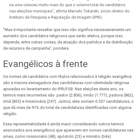
na urna cresceu muito mais do que o volume total de candidatos
nas eleições municipais", afirma Marcelo Tokarski, sócio-diretor do
Instituto de Pesquisa e Reputação de Imagem (IPRI).
"Mas é importante ressaltar que isso não significa necessariamente um
aumento dos candidatos religiosos que serão eleitos, porque isso
depende, entre outras coisas, da atuação dos partidos e da distribuição
de recursos de campanha”, pondera.
Evangélicos à frente
Os nomes de candidatos com títulos relacionados à religião evangélica
são a maioria esmagadora das candidaturas com identidade religiosa
apuradas no levantamento do IPRI/FSB. Nas eleições deste ano, os
termos mais recorrentes são: pastor (2.856), irmão (1.777), pastora (862),
irmã (835) e missionária (247). Juntos, eles somam 6.557 candidaturas, o
que dá mais de 91% do total de candidaturas identificadas com alguma
religião.
Essa representatividade é ainda maior considerando outros termos
associados aos evangélicos que aparecem em nomes candidaturas nas
urnas, como missionário (48), apóstolo (23) e ministro (três).