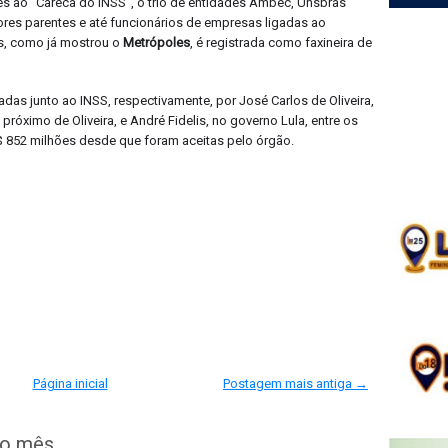
 ao “Careca do INSS”, o trio de entidades Ambec, Unsbras
ores parentes e até funcionários de empresas ligadas ao
s, como já mostrou o
Metrópoles
, é registrada como faxineira de
as junto ao INSS, respectivamente, por José Carlos de Oliveira,
róximo de Oliveira, e André Fidelis, no governo Lula, entre os
$ 852 milhões desde que foram aceitas pelo órgão.
Página inicial
Postagem mais antiga →
do mês