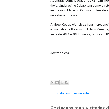
Apontado como pagador de R$ 12 milhões
(hoje, Unabrasil) e Cebap tem como diret
empresário Maurício Camisotti. Uma dela
uma das empresas.
Ambec, Cebap e Unsbras foram credenciad
ex-ministro de Bolsonaro, Edson Yamada, p
anos de 2021 e 2023. Juntas, faturaram R
(Metropoles)
← Postagem mais recente
Postagens mais visitadas 