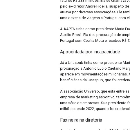
faturou R$ 233 milhões. Ela se chamava A
pelo ex-diretor André Fidelis, suspeito d
atuava por diversas associações. Ele tam
uma dezena de viagens a Portugal com el
A AAPEN tinha como presidente Maria Eude
Auxílio Brasil. Ela deu procuração de amp
Portugal com Cecília Mota e recebeu R$ 12
Aposentada por incapacidade
Já a Unaspub tinha como presidente Mari
procuração a Antônio Lúcio Caetano Mar
aparece em movimentações milionárias. 
beneficiárias da Unaspub, que foi creden
A associação Universo, que está entre a
empresa de marketing esportivo, também 
uma série de empresas. Sua presidente fo
milhões desde 2022, quando foi credenci
Faxineira na diretoria