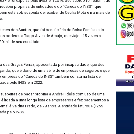
BSP e foi expulsa pelo INSS em 2019. Seu acordo foi readmitido
e receber propinas de entidades e do “Careca do INSS”, que
bém está sob suspeita de receber de Cecília Mota e ir a mais de
a.
nes dos Santos, que foi beneficiária do Bolsa Família e do
los poderes a Tiago Alves de Araújo, que viajou 15 vezes a
0 mil de seu escritório.
a das Graças Ferraz, aposentada por incapacidade, que deu
garido, que é dono de uma série de empresas de seguros e que
A empresa do “Careca do INSS” também consta na lista de
ciada pelo INSS em 2022.
s suspeitas de pagar propina a André Fidelis com uso de uma
é ligada a uma longa lista de empresários e fez pagamentos a
rmal é Valdira Prado, de 79 anos. A entidade faturou R$ 255
ada pelo INSS.