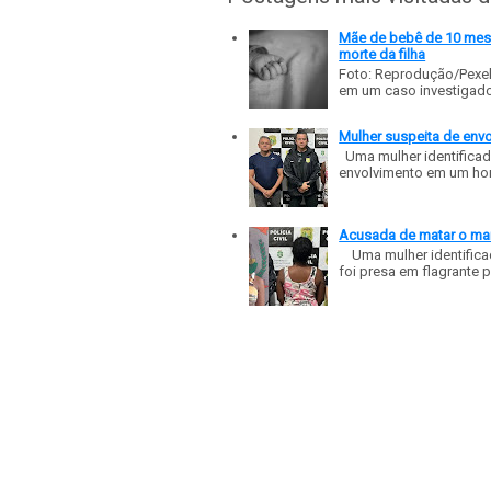
Mãe de bebê de 10 meses
morte da filha
Foto: Reprodução/Pexe
em um caso investigado p
Mulher suspeita de env
Uma mulher identificad
envolvimento em um homic
Acusada de matar o mar
Uma mulher identificad
foi presa em flagrante p