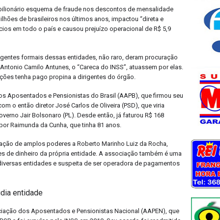
ilionário esquema de fraude nos descontos de mensalidade
lhões de brasileiros nos últimos anos, impactou “direta e
ícios em todo o país e causou prejuízo operacional de R$ 5,9
entes formais dessas entidades, não raro, deram procuração
Antonio Camilo Antunes, o “Careca do INSS”, atuassem por elas.
ções tenha pago propina a dirigentes do órgão.
s Aposentados e Pensionistas do Brasil (AAPB), que firmou seu
 o então diretor José Carlos de Oliveira (PSD), que viria
overno Jair Bolsonaro (PL). Desde então, já faturou R$ 168
a por Raimunda da Cunha, que tinha 81 anos.
ração de amplos poderes a Roberto Marinho Luiz da Rocha,
s de dinheiro da própria entidade. A associação também é uma
 diversas entidades e suspeita de ser operadora de pagamentos
idia entidade
ociação dos Aposentados e Pensionistas Nacional (AAPEN), que