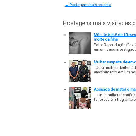
← Postagem mais recente
Postagens mais visitadas 
Mãe de bebê de 10 meses
morte da filha
Foto: Reprodução/Pexe
em um caso investigado p
Mulher suspeita de env
Uma mulher identificad
envolvimento em um homic
Acusada de matar o mar
Uma mulher identificad
foi presa em flagrante p