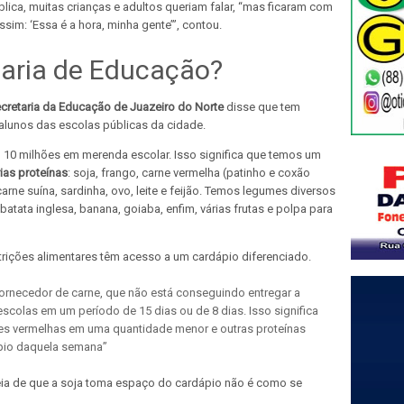
lica, muitas crianças e adultos queriam falar, “mas ficaram com
assim: ‘Essa é a hora, minha gente’”, contou.
taria de Educação?
cretaria da Educação de Juazeiro do Norte
disse que tem
alunos das escolas públicas da cidade.
 10 milhões em merenda escolar. Isso significa que temos um
rias proteínas
: soja, frango, carne vermelha (patinho e coxão
rne suína, sardinha, ovo, leite e feijão. Temos legumes diversos
batata inglesa, banana, goiaba, enfim, várias frutas e polpa para
rições alimentares têm acesso a um cardápio diferenciado.
ornecedor de carne, que não está conseguindo entregar a
escolas em um período de 15 dias ou de 8 dias. Isso significa
es vermelhas em uma quantidade menor e outras proteínas
pio daquela semana”
eia de que a soja toma espaço do cardápio não é como se