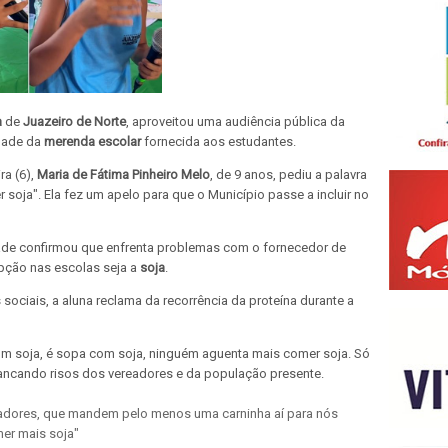
a
de
Juazeiro de Norte
, aproveitou uma audiência pública da
idade da
merenda escolar
fornecida aos estudantes.
ra (6),
Maria de Fátima Pinheiro Melo
, de 9 anos, pediu a palavra
soja". Ela fez um apelo para que o Município passe a incluir no
idade confirmou que enfrenta problemas com o fornecedor de
pção nas escolas seja a
soja
.
 sociais, a aluna reclama da recorrência da proteína durante a
com soja, é sopa com soja, ninguém aguenta mais comer soja. Só
arrancando risos dos vereadores e da população presente.
readores, que mandem pelo menos uma carninha aí para nós
er mais soja"