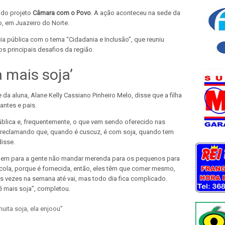
 do projeto
Câmara com o Povo
. A ação aconteceu na sede da
o, em Juazeiro do Norte.
a pública com o tema “Cidadania e Inclusão”, que reuniu
 principais desafios da região.
 mais soja’
e da aluna, Alane Kelly Cassiano Pinheiro Melo, disse que a filha
ntes e pais.
ública e, frequentemente, o que vem sendo oferecido nas
os reclamando que, quando é cuscuz, é com soja, quando tem
disse.
pedem para a gente não mandar merenda para os pequenos para
ola, porque é fornecida, então, eles têm que comer mesmo,
 vezes na semana até vai, mas todo dia fica complicado.
é mais soja”, completou.
uita soja, ela enjoou”