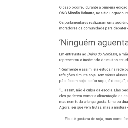
O caso ocorreu durante a primeira edição
ONG Missão Baluarte
, no Sítio Logradour
Os parlamentares realizaram uma audiênci
moradores da comunidade para debater os
‘Ninguém aguenta
Em entrevista ao
Diário do Nordeste
, a mã
representou o incômodo de muitos estuda
“Realmente é assim, ela estuda na rede p
refeições é muita soja. Tem vários alun
pão, é com soja, se for sopa, é de soja”, 
“E, assim, não é culpa da escola. Elas 
eles poderem comer a alimentação da esc
mas nem toda criança gosta. Uma ou duas
Agora, sei que vem frutas, mas a mistura 
Ela até gostava de soja, mas como é m