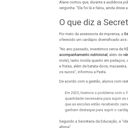
Alane contou que, durante a audiência púb
vergonha. “Ela foi lá e falou, ainda disse 
O que diz a Secre
Por meio da assessoria de imprensa, a
Se
oferecido um cardápio diversificado aos 
“No ano passado, investimos cerca de R$
acompanhamento nutricional
, além de
vá
mole), tanto moída quanto em pedaços, ca
e frutas, além de batata-doce, macaxeira, 
os sucos”, informou a Pasta.
De acordo com a gestão, alunos com rest
Em 2025, tivemos o problema com o f
quantidade necessária para suprir as 
que as escolas estão recebendo carn
ganham destaque para suprir o cardá
Segundo a Secretaria da Educação, a “id
afirma”.