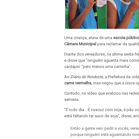
Uma criança, aluna de uma
escola públic
Câmara Municipal
para reclamar da qual
Diante dos vereadores, na última sexta-fei
e disse que "ninguém aguenta mais comer 
cardápio “pelo menos uma carninha".
Ao
Diário do Nordeste
, a Prefeitura da c
carne vermelha
, mas negou que a única o
Contudo, no vídeo que viralizou nas redes
semana.
"É todo dia... É cuscuz com soja, é pão 
está faltando ter suco de soja", disse, 
Então a gente veio pedir a vocês, ve
porque ninguém está aguentando com