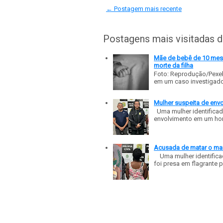
← Postagem mais recente
Postagens mais visitadas 
Mãe de bebê de 10 meses
morte da filha
Foto: Reprodução/Pexe
em um caso investigado p
Mulher suspeita de env
Uma mulher identificad
envolvimento em um homic
Acusada de matar o mar
Uma mulher identificad
foi presa em flagrante p