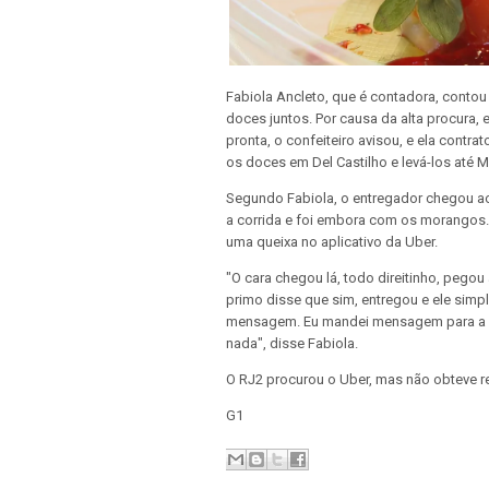
Fabiola Ancleto, que é contadora, contou
doces juntos. Por causa da alta procura,
pronta, o confeiteiro avisou, e ela contr
os doces em Del Castilho e levá-los até Ma
Segundo Fabiola, o entregador chegou ao
a corrida e foi embora com os morangos. 
uma queixa no aplicativo da Uber.
"O cara chegou lá, todo direitinho, pego
primo disse que sim, entregou e ele simp
mensagem. Eu mandei mensagem para a Ub
nada", disse Fabiola.
O RJ2 procurou o Uber, mas não obteve r
G1