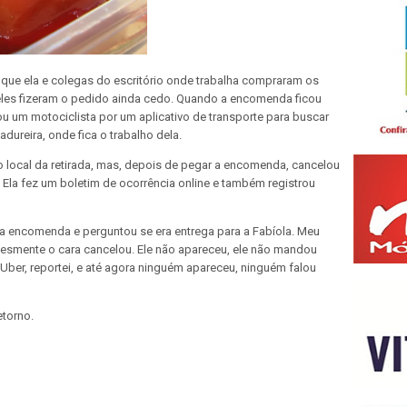
 que ela e colegas do escritório onde trabalha compraram os
 eles fizeram o pedido ainda cedo. Quando a encomenda ficou
atou um motociclista por um aplicativo de transporte para buscar
dureira, onde fica o trabalho dela.
 local da retirada, mas, depois de pegar a encomenda, cancelou
Ela fez um boletim de ocorrência online e também registrou
u a encomenda e perguntou se era entrega para a Fabíola. Meu
lesmente o cara cancelou. Ele não apareceu, ele não mandou
er, reportei, e até agora ninguém apareceu, ninguém falou
etorno.