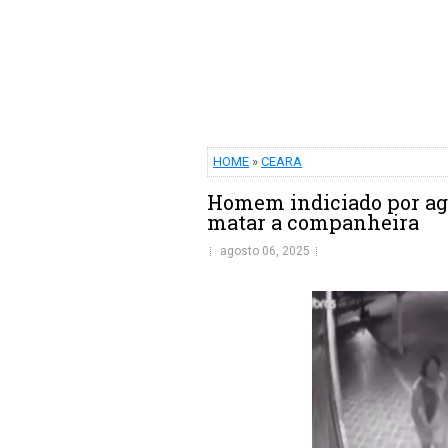
HOME
»
CEARA
Homem indiciado por agre
matar a companheira
agosto 06, 2025