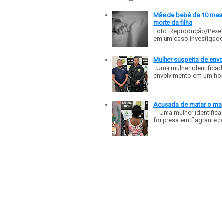
Mãe de bebê de 10 meses
morte da filha
Foto: Reprodução/Pexe
em um caso investigado p
Mulher suspeita de env
Uma mulher identificad
envolvimento em um homic
Acusada de matar o mar
Uma mulher identificad
foi presa em flagrante p