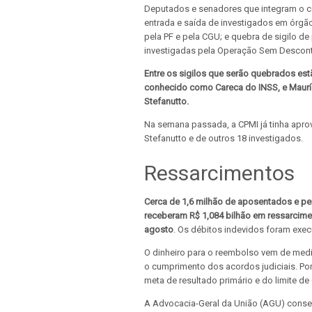
Deputados e senadores que integram o co
entrada e saída de investigados em órgão
pela PF e pela CGU; e quebra de sigilo d
investigadas pela Operação Sem Descon
Entre os sigilos que serão quebrados es
conhecido como Careca do INSS, e Mauríc
Stefanutto.
Na semana passada, a CPMI já tinha apro
Stefanutto e de outros 18 investigados.
Ressarcimentos
Cerca de 1,6 milhão de aposentados e pe
receberam R$ 1,084 bilhão em ressarcim
agosto
. Os débitos indevidos foram exe
O dinheiro para o reembolso vem de medid
o cumprimento dos acordos judiciais. Por 
meta de resultado primário e do limite de
A Advocacia-Geral da União (AGU) conseg