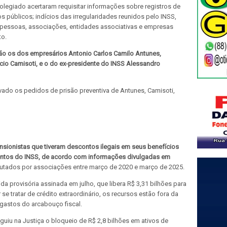
legiado acertaram requisitar informações sobre registros de
s públicos; indícios das irregularidades reunidos pelo INSS,
e pessoas, associações, entidades associativas e empresas
to.
tão os dos empresários Antonio Carlos Camilo Antunes,
io Camisoti, e o do ex-presidente do INSS Alessandro
vado os pedidos de prisão preventiva de Antunes, Camisoti,
nsionistas que tiveram descontos ilegais em seus benefícios
entos do INSS, de acordo com informações divulgadas em
cutados por associações entre março de 2020 e março de 2025.
a provisória assinada em julho, que libera R$ 3,31 bilhões para
se tratar de crédito extraordinário, os recursos estão fora da
 gastos do arcabouço fiscal.
uiu na Justiça o bloqueio de R$ 2,8 bilhões em ativos de