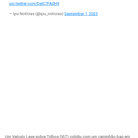
pic.twitter.com/DeIC7FA0H9
— Ipu Notícias (@ipu_noticias)
September 1, 2025
Um Veículo Leve sobre Trilhos (VLT) colidiu com um caminhão-baú em