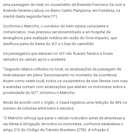
uma passagem de nível, no cruzamento da Avenida Francisco Sá com a
Avenida Tenente Lisboa, no Bairro Carlito Pamplona, em Fortaleza, na
manhã desta segunda-feira (1º).
Conforme o Metrofor, o condutor do trem estava consciente e
comunicativo, mas precisou ser encaminhado a um hospital de
emergência para avaliação médica em razão do forte impacto, que
danificou parte da frente do VLT e o baú do caminhão.
Os passageiros que estavam no VLT não ficaram feridos e foram
retirados do veículo após o acidente.
"Segundo relatos colhidos no local, as sinalizações da passagem de
nível estavam em pleno funcionamento no momento da ocorrência.
Assim como neste local, todos os cruzamentos de vias férreas com ruas
e avenidas contam com sinalizações que alertam os motoristas sobre a
proximidade do VLT", informou o Metrofor.
Ainda de acordo com o órgão, o Ceará registrou uma redução de 46% no
número de colisões entre trens e veículos.
“O Metrofor reforça que parar o veículo rodoviário antes de atravessar a
via-férrea é obrigação de todos os motoristas, conforme estabelece o
artigo 212 do Código de Trânsito Brasileiro (CTB). A infração é