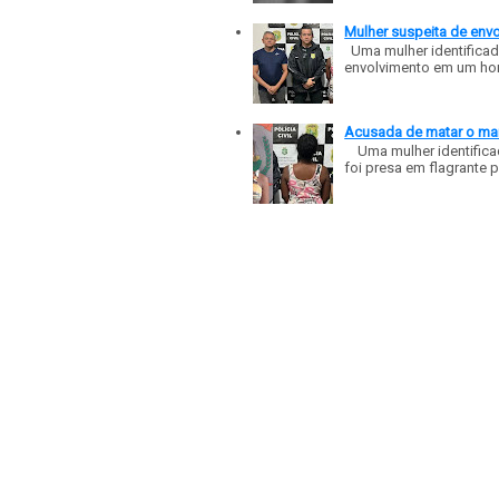
Mulher suspeita de env
Uma mulher identificad
envolvimento em um homic
Acusada de matar o mar
Uma mulher identificad
foi presa em flagrante p