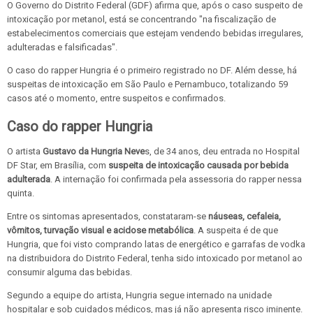
O Governo do Distrito Federal (GDF) afirma que, após o caso suspeito de
intoxicação por metanol, está se concentrando "na fiscalização de
estabelecimentos comerciais que estejam vendendo bebidas irregulares,
adulteradas e falsificadas".
O caso do rapper Hungria é o primeiro registrado no DF. Além desse, há
suspeitas de intoxicação em São Paulo e Pernambuco, totalizando 59
casos até o momento, entre suspeitos e confirmados.
Caso do rapper Hungria
O artista
Gustavo da Hungria Neve
s, de 34 anos, deu entrada no Hospital
DF Star, em Brasília, com
suspeita de intoxicação causada por bebida
adulterada
. A internação foi confirmada pela assessoria do rapper nessa
quinta.
Entre os sintomas apresentados, constataram-se
náuseas, cefaleia,
vômitos, turvação visual e acidose metabólica
. A suspeita é de que
Hungria, que foi visto comprando latas de energético e garrafas de vodka
na distribuidora do Distrito Federal, tenha sido intoxicado por metanol ao
consumir alguma das bebidas.
Segundo a equipe do artista, Hungria segue internado na unidade
hospitalar e sob cuidados médicos, mas já não apresenta risco iminente.