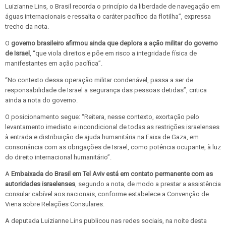
Luizianne Lins, o Brasil recorda o princípio da liberdade de navegação em
águas internacionais e ressalta o caráter pacífico da flotilha”, expressa
trecho da nota.
O
governo brasileiro afirmou ainda que
deplora a ação militar do governo
de Israel
, “que viola direitos e põe em risco a integridade física de
manifestantes em ação pacífica”.
“No contexto dessa operação militar condenável, passa a ser de
responsabilidade de Israel a segurança das pessoas detidas”, critica
ainda a nota do governo.
O posicionamento segue: “Reitera, nesse contexto, exortação pelo
levantamento imediato e incondicional de todas as restrições israelenses
à entrada e distribuição de ajuda humanitária na Faixa de Gaza, em
consonância com as obrigações de Israel, como potência ocupante, à luz
do direito internacional humanitário”.
A
Embaixada do Brasil em Tel Aviv está em contato permanente com as
autoridades israelenses
, segundo a nota, de modo a prestar a assistência
consular cabível aos nacionais, conforme estabelece a Convenção de
Viena sobre Relações Consulares.
A deputada Luizianne Lins publicou nas redes sociais, na noite desta