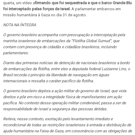
quarta, um vídeo a
firmando que foi sequestrada e que o barco Grande Blu
foi interceptado pelas forças de Israel.
A parlamentar embarcou em
missão humanitária à Gaza no dia 31 de agosto.
NOTA NA ÍNTEGRA
O governo brasileiro acompanha com preocupação a interceptação pela
marinha israelense de embarcações da “Flotilha Global Sumud”, que
contam com presença de cidadãs e cidadãos brasileiros, incluindo
parlamentares.
Diante das primeiras notícias de detenção de nacionais brasileiros a bordo
de embarcações da flotilha, entre eles a deputada federal Luizianne Lins, o
Brasil recorda o princípio da liberdade de navegação em águas
internacionais e ressalta o caráter pacífico da flotilha.
O governo brasileiro deplora a ação militar do governo de Israel, que viola
direitos e põe em risco a integridade física de manifestantes em ação
pacífica. No contexto dessa operação militar condenável, passa a ser de
responsabilidade de Israel a segurança das pessoas detidas.
Reitera, nesse contexto, exortação pelo levantamento imediato e
incondicional de todas as restrições israelenses à entrada e distribuição de
ajuda humanitária na Faixa de Gaza, em consonância com as obrigações de