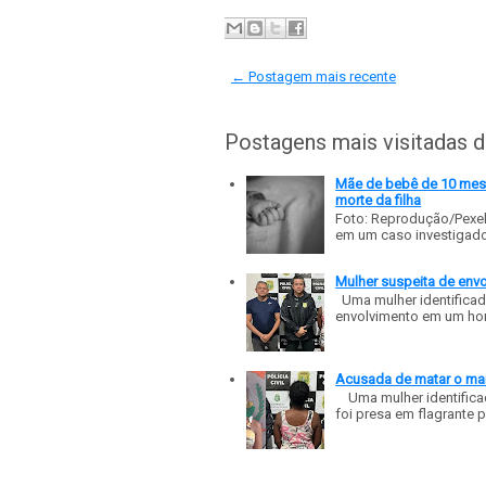
← Postagem mais recente
Postagens mais visitadas 
Mãe de bebê de 10 meses
morte da filha
Foto: Reprodução/Pexe
em um caso investigado p
Mulher suspeita de env
Uma mulher identificad
envolvimento em um homic
Acusada de matar o mar
Uma mulher identificad
foi presa em flagrante p