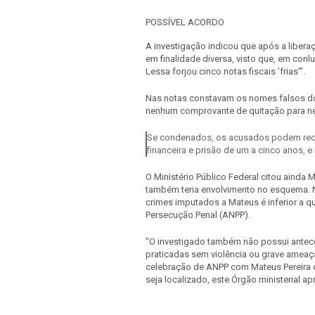
POSSÍVEL ACORDO
A investigação indicou que após a libera
em finalidade diversa, visto que, em conl
Lessa forjou cinco notas fiscais 'frias'".
Nas notas constavam os nomes falsos do
nenhum comprovante de quitação para ne
Se condenados, os acusados podem rece
financeira e prisão de um a cinco anos, e
O Ministério Público Federal citou ainda 
também teria envolvimento no esquema. 
crimes imputados a Mateus é inferior a q
Persecução Penal (ANPP).
"O investigado também não possui antece
praticadas sem violência ou grave ameaça
celebração de ANPP com Mateus Pereira da
seja localizado, este Órgão ministerial a