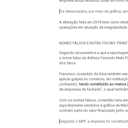
empresa ainda tentando obter um novo cr
Os denunciados, por meio da gráfica, ai
A alteração feita em 2019 teve como intui
operações em situação de irregularidade 
NOMES FALSOS E NOTAS FISCAIS 'FRIAS'
Segundo documentos a que a reportagem 
o nome falso de Arlilson Facundo Melo F
dos fatos.
Francisco Josenildo da Silva também est
aplicar golpes no comércio, em instituiçõ
conhecido',
tendo constituído ao menos 
de empresas de fachada", o qual também
Com os nomes falsos, Josenildo teria emit
supostamente vendidos à gráfica de Márcia
contrato parte do valor financiado junto a
Segundo o MPF, a empresa foi constituída