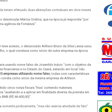
édito.
nda teriam efetuado duas alterações contratuais em dois meses
to desvincular Márcia Cristina, que na época já respondia "por
na agência de Fortaleza".
teve acesso, o denunciado Arlilson Bruno da Silva Lessa usou
ilho, o qual constava como sócio de outra empresa na época
aria usando nome falso de Josenildo Inácio "com o objetivo de
es financeiras e no Estado do Ceará, estando em local 'não
25 empresas utilizando nome falso
, todas com características
 consta como sócio da mesma empresa de Arlilson.
ido cinco notas fiscais 'frias' contendo materiais
 "auxiliando-a a aplicar em finalidade diversa da prevista em
o BNB (R$ 46.600,00)".
 somente juridicamente, "mas não exercia atividade de fato"