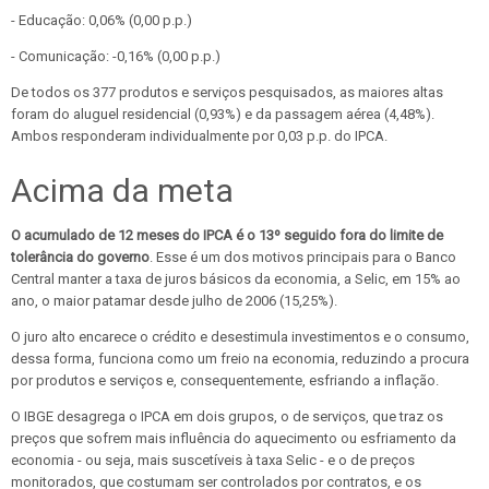
- Educação: 0,06% (0,00 p.p.)
- Comunicação: -0,16% (0,00 p.p.)
De todos os 377 produtos e serviços pesquisados, as maiores altas
foram do aluguel residencial (0,93%) e da passagem aérea (4,48%).
Ambos responderam individualmente por 0,03 p.p. do IPCA.
Acima da meta
O acumulado de 12 meses do IPCA é o 13º seguido fora do limite de
tolerância do governo
. Esse é um dos motivos principais para o Banco
Central manter a taxa de juros básicos da economia, a Selic, em 15% ao
ano, o maior patamar desde julho de 2006 (15,25%).
O juro alto encarece o crédito e desestimula investimentos e o consumo,
dessa forma, funciona como um freio na economia, reduzindo a procura
por produtos e serviços e, consequentemente, esfriando a inflação.
O IBGE desagrega o IPCA em dois grupos, o de serviços, que traz os
preços que sofrem mais influência do aquecimento ou esfriamento da
economia - ou seja, mais suscetíveis à taxa Selic - e o de preços
monitorados, que costumam ser controlados por contratos, e os