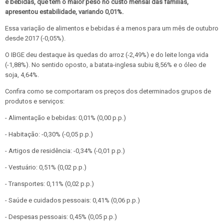
e bebidas, que tem o maior peso no custo mensal das famílias,
apresentou estabilidade, variando 0,01%.
Essa variação de alimentos e bebidas é a menos para um mês de outubro
desde 2017 (-0,05%).
O IBGE deu destaque às quedas do arroz (-2,49%) e do leite longa vida
(-1,88%). No sentido oposto, a batata-inglesa subiu 8,56% e o óleo de
soja, 4,64%.
Confira como se comportaram os preços dos determinados grupos de
produtos e serviços:
- Alimentação e bebidas: 0,01% (0,00 p.p.)
- Habitação: -0,30% (-0,05 p.p.)
- Artigos de residência: -0,34% (-0,01 p.p.)
- Vestuário: 0,51% (0,02 p.p.)
- Transportes: 0,11% (0,02 p.p.)
- Saúde e cuidados pessoais: 0,41% (0,06 p.p.)
- Despesas pessoais: 0,45% (0,05 p.p.)