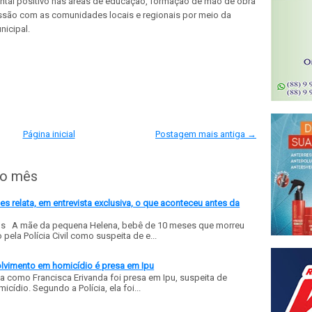
ntal positivo nas áreas de educação, formação de mão de obra
cussão com as comunidades locais e regionais por meio da
nicipal.
Página inicial
Postagem mais antiga →
do mês
 relata, em entrevista exclusiva, o que aconteceu antes da
ls A mãe da pequena Helena, bebê de 10 meses que morreu
ela Polícia Civil como suspeita de e...
olvimento em homicídio é presa em Ipu
a como Francisca Erivanda foi presa em Ipu, suspeita de
ídio. Segundo a Polícia, ela foi...