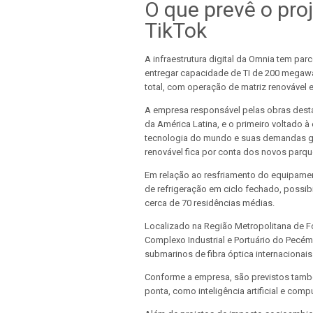
O que prevê o pro
TikTok
A infraestrutura digital da Omnia tem pa
entregar capacidade de TI de 200 megaw
total, com operação de matriz renovável
A empresa responsável pelas obras desta
da América Latina, e o primeiro voltado 
tecnologia do mundo e suas demandas g
renovável fica por conta dos novos parq
Em relação ao resfriamento do equipamen
de refrigeração em ciclo fechado, possibi
cerca de 70 residências médias.
Localizado na Região Metropolitana de F
Complexo Industrial e Portuário do Pecém
submarinos de fibra óptica internacionai
Conforme a empresa, são previstos tamb
ponta, como inteligência artificial e co