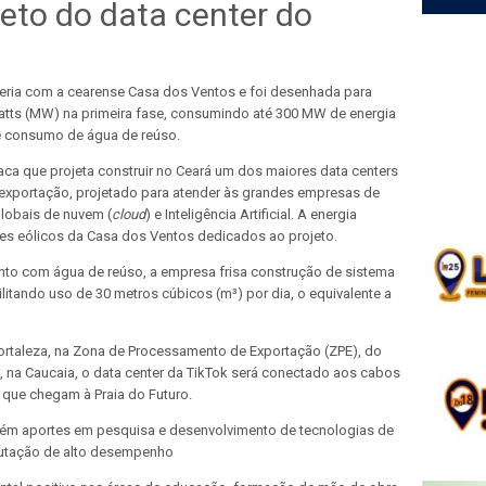
jeto do data center do
rceria com a cearense Casa dos Ventos e foi desenhada para
atts (MW) na primeira fase, consumindo até 300 MW de energia
 e consumo de água de reúso.
ca que projeta construir no Ceará um dos maiores data centers
à exportação, projetado para atender às grandes empresas de
lobais de nuvem (
cloud
) e Inteligência Artificial. A energia
ues eólicos da Casa dos Ventos dedicados ao projeto.
to com água de reúso, a empresa frisa construção de sistema
litando uso de 30 metros cúbicos (m³) por dia, o equivalente a
ortaleza, na Zona de Processamento de Exportação (ZPE), do
, na Caucaia, o data center da TikTok será conectado aos cabos
s que chegam à Praia do Futuro.
ém aportes em pesquisa e desenvolvimento de tecnologias de
mputação de alto desempenho