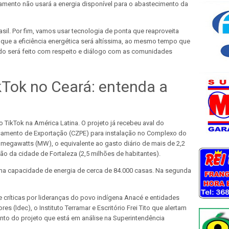
ipamento não usará a energia disponível para o abastecimento da
asil. Por fim, vamos usar tecnologia de ponta que reaproveita
a que a eficiência energética será altíssima, ao mesmo tempo que
do será feito com respeito e diálogo com as comunidades
kTok no Ceará: entenda a
o TikTok na América Latina. O projeto já recebeu aval do
amento de Exportação (CZPE) para instalação no Complexo do
egawatts (MW), o equivalente ao gasto diário de mais de 2,2
o da cidade de Fortaleza (2,5 milhões de habitantes).
ma capacidade de energia de cerca de 84.000 casas. Na segunda
de críticas por lideranças do povo indígena Anacé e entidades
 (Idec), o Instituto Terramar e Escritório Frei Tito que alertam
ento do projeto que está em análise na Superintendência