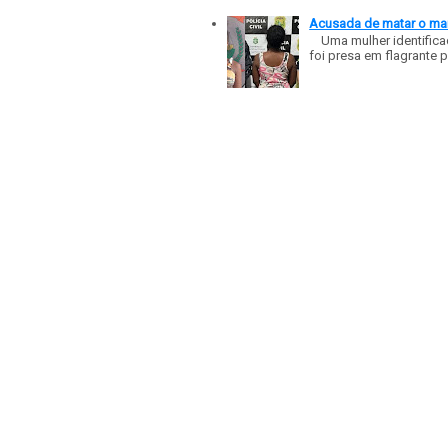
Acusada de matar o mar
Uma mulher identificad
foi presa em flagrante p