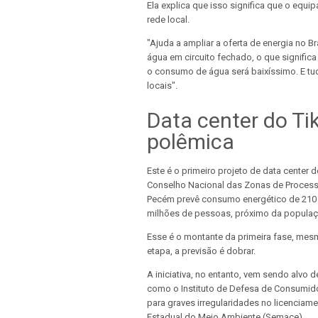
Ela explica que isso significa que o equ
rede local.
"Ajuda a ampliar a oferta de energia no Br
água em circuito fechado, o que signific
o consumo de água será baixíssimo. E tu
locais".
Data center do Ti
polêmica
Este é o primeiro projeto de data center d
Conselho Nacional das Zonas de Process
Pecém prevê consumo energético de 210 m
milhões de pessoas, próximo da populaçã
Esse é o montante da primeira fase, mes
etapa, a previsão é dobrar.
A iniciativa, no entanto, vem sendo alvo 
como o Instituto de Defesa de Consumidores
para graves irregularidades no licenciam
Estadual do Meio Ambiente (Semace).