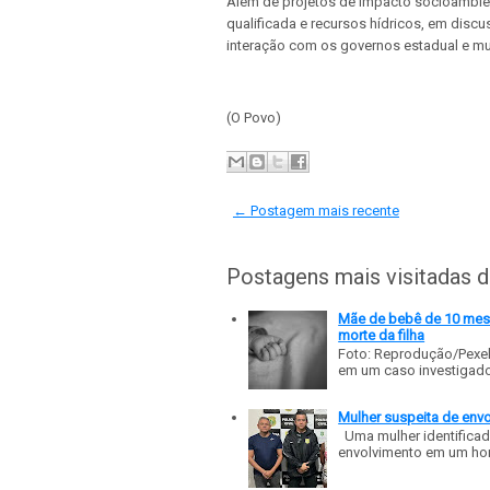
Além de projetos de impacto socioambie
qualificada e recursos hídricos, em dis
interação com os governos estadual e mu
(O Povo)
← Postagem mais recente
Postagens mais visitadas 
Mãe de bebê de 10 meses
morte da filha
Foto: Reprodução/Pexe
em um caso investigado p
Mulher suspeita de env
Uma mulher identificad
envolvimento em um homic