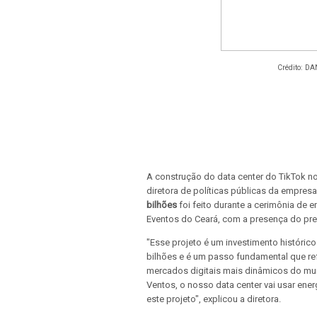
Crédito: D
A construção do data center do TikTok no 
diretora de políticas públicas da empres
bilhões
foi feito durante a cerimônia de e
Eventos do Ceará, com a presença do pres
"Esse projeto é um investimento históric
bilhões e é um passo fundamental que r
mercados digitais mais dinâmicos do mun
Ventos, o nosso data center vai usar en
este projeto", explicou a diretora.