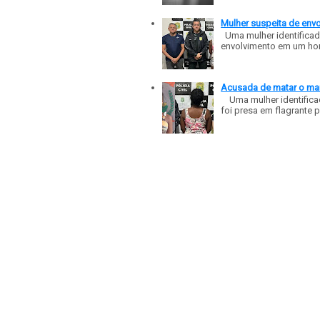
Mulher suspeita de env
Uma mulher identificad
envolvimento em um homic
Acusada de matar o mar
Uma mulher identificad
foi presa em flagrante p