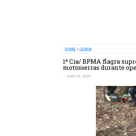
HOME
»
CEARA
1ª Cia/ BPMA flagra supr
motosserras durante op
maio 16, 2026