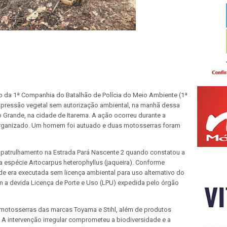
eio da 1ª Companhia do Batalhão de Polícia do Meio Ambiente (1ª
upressão vegetal sem autorização ambiental, na manhã dessa
go Grande, na cidade de Itarema. A ação ocorreu durante a
Organizado. Um homem foi autuado e duas motosserras foram
patrulhamento na Estrada Pará Nascente 2 quando constatou a
da espécie Artocarpus heterophyllus (jaqueira). Conforme
ade era executada sem licença ambiental para uso alternativo do
m a devida Licença de Porte e Uso (LPU) expedida pelo órgão
motosserras das marcas Toyama e Stihl, além de produtos
. A intervenção irregular comprometeu a biodiversidade e a