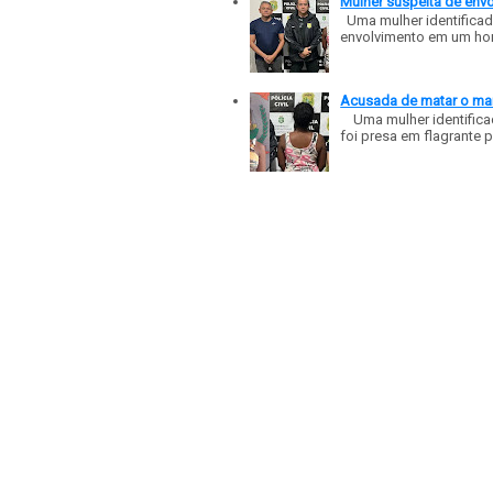
Mulher suspeita de env
Uma mulher identificad
envolvimento em um homic
Acusada de matar o mar
Uma mulher identificad
foi presa em flagrante p