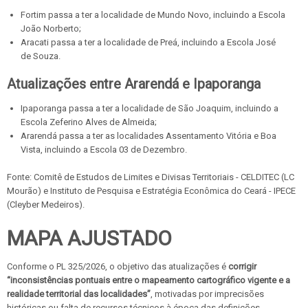
Fortim passa a ter a localidade de Mundo Novo, incluindo a Escola
João Norberto;
Aracati passa a ter a localidade de Preá, incluindo a Escola José
de Souza.
Atualizações entre Ararendá e Ipaporanga
Ipaporanga passa a ter a localidade de São Joaquim, incluindo a
Escola Zeferino Alves de Almeida;
Ararendá passa a ter as localidades Assentamento Vitória e Boa
Vista, incluindo a Escola 03 de Dezembro.
Fonte: Comitê de Estudos de Limites e Divisas Territoriais - CELDITEC (LC
Mourão) e Instituto de Pesquisa e Estratégia Econômica do Ceará - IPECE
(Cleyber Medeiros).
MAPA AJUSTADO
Conforme o PL 325/2026, o objetivo das atualizações é
corrigir
“inconsistências pontuais entre o mapeamento cartográfico vigente e a
realidade territorial das localidades”
, motivadas por imprecisões
históricas ou falta de recursos técnicos à época das definições.