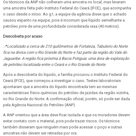
Os técnicos da ANP não colheram uma amostra no local, mas levaram
uma amostra feita pelo Instituto Federal do Ceará (IFCE), que acompanha
o caso desde o início. Ao g1, a equipe da agência disse que o achado
causou espanto na equipe, pois é incomum que líquido semelhante a
petróleo jorre de uma profundidade considerada rasa (40 metros).
Descoberta por acaso
📍Localizado a cerca de 210 quilômetros de Fortaleza, Tabuleiro do Norte
fica na divisa com o Rio Grande do Norte e faz parte da região do Vale do
Jaguaribe. A região fica próxima à Bacia Potiguar, uma área de exploração
de petróleo localizada entre o Ceará e o Rio Grande do Norte.
Após a descoberta do líquido, a família procurou o Instituto Federal do
Ceará (IFCE), que começou a investigar o caso. Testes laboratoriais
apontaram que a amostra do líquido encontrada tem as mesmas
características físico-químicas do petróleo de jazidas da região vizinha,
no Rio Grande do Norte. A confirmação oficial, porém, só pode ser dada
pela Agência Nacional do Petróleo (ANP).
A ANP orientou que a área deve ficar isolada e que os moradores devem
evitar contato com o material, pois pode trazer riscos. Os técnicos
também disseram que ninguém mais pode acessar o poço e outras
amostras não devem ser retiradas por ora.