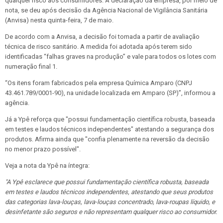
qualquer risco aos consumidores. A declaração da empresa, por meio de
nota, se deu após decisão da Agência Nacional de Vigilância Sanitária
(Anvisa) nesta quinta-feira, 7 de maio.
De acordo com a Anvisa, a decisão foi tomada a partir de avaliação
técnica de risco sanitário. A medida foi adotada após terem sido
identificadas “falhas graves na produção” e vale para todos os lotes com
numeração final 1.
“Os itens foram fabricados pela empresa Química Amparo (CNPJ
43.461.789/0001-90), na unidade localizada em Amparo (SP)”, informou a
agência.
Já a Ypê reforça que "possui fundamentação científica robusta, baseada
em testes e laudos técnicos independentes" atestando a segurança dos
produtos. Afirma ainda que "confia plenamente na reversão da decisão
no menor prazo possível".
Veja a nota da Ypê na íntegra:
"A Ypê esclarece que possui fundamentação científica robusta, baseada
em testes e laudos técnicos independentes, atestando que seus produtos
das categorias lava-louças, lava-louças concentrado, lava-roupas líquido, e
desinfetante são seguros e não representam qualquer risco ao consumidor.