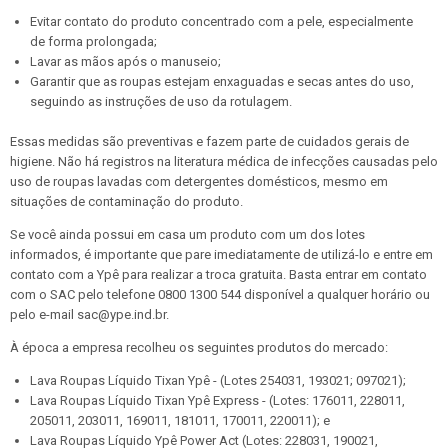
Evitar contato do produto concentrado com a pele, especialmente
de forma prolongada;
Lavar as mãos após o manuseio;
Garantir que as roupas estejam enxaguadas e secas antes do uso,
seguindo as instruções de uso da rotulagem.
Essas medidas são preventivas e fazem parte de cuidados gerais de
higiene. Não há registros na literatura médica de infecções causadas pelo
uso de roupas lavadas com detergentes domésticos, mesmo em
situações de contaminação do produto.
Se você ainda possui em casa um produto com um dos lotes
informados, é importante que pare imediatamente de utilizá-lo e entre em
contato com a Ypê para realizar a troca gratuita. Basta entrar em contato
com o SAC pelo telefone 0800 1300 544 disponível a qualquer horário ou
pelo e-mail sac@ype.ind.br.
À época a empresa recolheu os seguintes produtos do mercado:
Lava Roupas Líquido Tixan Ypê - (Lotes 254031, 193021; 097021);
Lava Roupas Líquido Tixan Ypê Express - (Lotes: 176011, 228011,
205011, 203011, 169011, 181011, 170011, 220011); e
Lava Roupas Líquido Ypê Power Act (Lotes: 228031, 190021,