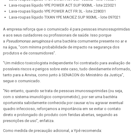
Lava-roupas líquido YPE POWER ACT SUP 900ML - lote 223021
Lava-roupas líquido YPE POWER ACT FR 3L - lote 228031
Lava-roupas líquido TIXAN YPE MACIEZ SUP 900ML - lote 097021
A empresa reforça que o comunicado é para pessoas imunossuprimidas
e aos seus cuidadores ou profissionais de saúde. Isso porque
a
Pseudomonas aeruginosa
é uma bactéria comumente presente no ar e
na água, "com mínima probabilidade de impacto na segurança dos
produtos e de consumidores".
"Um médico toxicologista independente foi contratado para avaliação de
possíveis riscos e perigos sobre este caso, tudo devidamente informado,
tanto para a Anvisa, como junto à SENACON do Ministério da Justiça",
segue o comunicado.
"No entanto, quando se trata de pessoas imunossuprimidas (ou seja,
com o sistema imunológico comprometido), por ser uma bactéria
oportunista sabidamente conhecida por causar e/ou agravar eventual
quadro infeccioso, reforçamos a importância em se evitar o contato
direto e prolongado do produto com feridas abertas, seguindo as
prescrições de uso", enfatiza.
Como medida de precaução adicional, a Ypê recomenda: