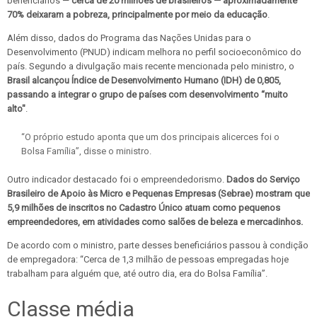
beneficiários —
cerca de 20 milhões de brasileiros — aproximadamente
70% deixaram a pobreza, principalmente por meio da educação
.
Além disso, dados do Programa das Nações Unidas para o
Desenvolvimento (PNUD) indicam melhora no perfil socioeconômico do
país. Segundo a divulgação mais recente mencionada pelo ministro, o
Brasil alcançou Índice de Desenvolvimento Humano (IDH) de 0,805,
passando a integrar o grupo de países com desenvolvimento “muito
alto"
.
“O próprio estudo aponta que um dos principais alicerces foi o
Bolsa Família”, disse o ministro.
Outro indicador destacado foi o empreendedorismo.
Dados do Serviço
Brasileiro de Apoio às Micro e Pequenas Empresas (Sebrae) mostram que
5,9 milhões de inscritos no Cadastro Único atuam como pequenos
empreendedores, em atividades como salões de beleza e mercadinhos.
De acordo com o ministro, parte desses beneficiários passou à condição
de empregadora: “Cerca de 1,3 milhão de pessoas empregadas hoje
trabalham para alguém que, até outro dia, era do Bolsa Família”.
Classe média