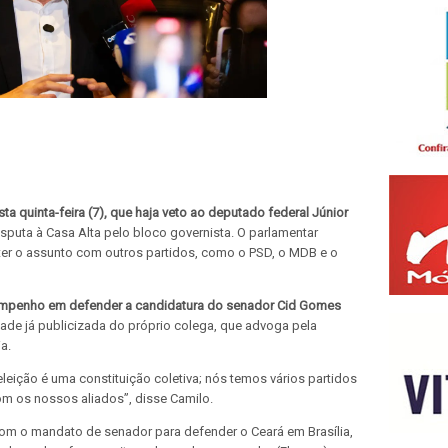
ta quinta-feira (7), que haja veto ao deputado federal Júnior
sputa à Casa Alta pelo bloco governista. O parlamentar
ter o assunto com outros partidos, como o PSD, o MDB e o
mpenho em defender a candidatura do senador Cid Gomes
tade já publicizada do próprio colega, que advoga pela
ia.
leição é uma constituição coletiva; nós temos vários partidos
m os nossos aliados”, disse Camilo.
 com o mandato de senador para defender o Ceará em Brasília,