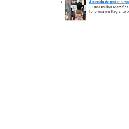
Acusada de matar o mar
Uma mulher identificad
foi presa em flagrante p