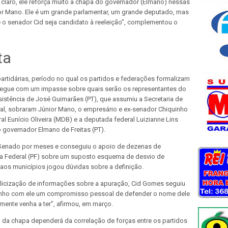
claro, ele reforça muito a chapa do governador (Elmano) nessas
ior Mano. Ele é um grande parlamentar, um grande deputado, mas
 o senador Cid seja candidato à reeleição”, complementou o
ta
rtidárias, período no qual os partidos e federações formalizam
 segue com um impasse sobre quais serão os representantes do
istência de José Guimarães (PT), que assumiu a Secretaria de
ral, sobraram Júnior Mano, o empresário e ex-senador Chiquinho
l Eunício Oliveira (MDB) e a deputada federal Luizianne Lins
governador Elmano de Freitas (PT).
o Senado por meses e conseguiu o apoio de dezenas de
cia Federal (PF) sobre um suposto esquema de desvio de
aos municípios jogou dúvidas sobre a definição.
licização de informações sobre a apuração, Cid Gomes seguiu
tenho com ele um compromisso pessoal de defender o nome dele
mente venha a ter”, afirmou, em março.
o da chapa dependerá da correlação de forças entre os partidos