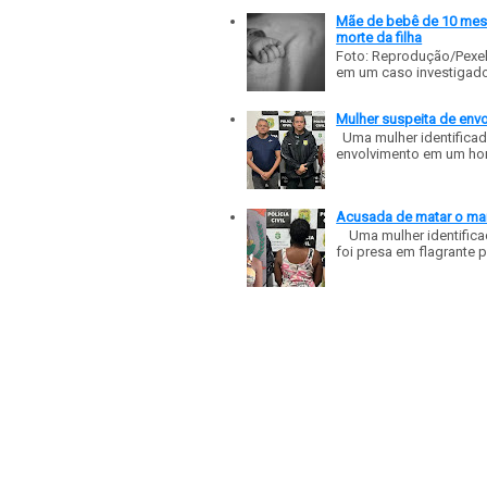
Mãe de bebê de 10 meses
morte da filha
Foto: Reprodução/Pexe
em um caso investigado p
Mulher suspeita de env
Uma mulher identificad
envolvimento em um homic
Acusada de matar o mar
Uma mulher identificad
foi presa em flagrante p