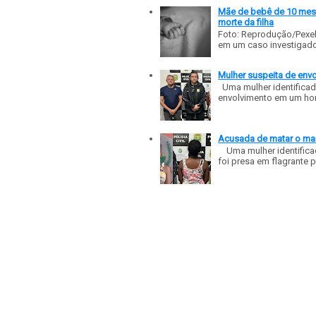
Mãe de bebê de 10 meses
morte da filha
Foto: Reprodução/Pexe
em um caso investigado p
Mulher suspeita de env
Uma mulher identificad
envolvimento em um homic
Acusada de matar o mar
Uma mulher identificad
foi presa em flagrante p