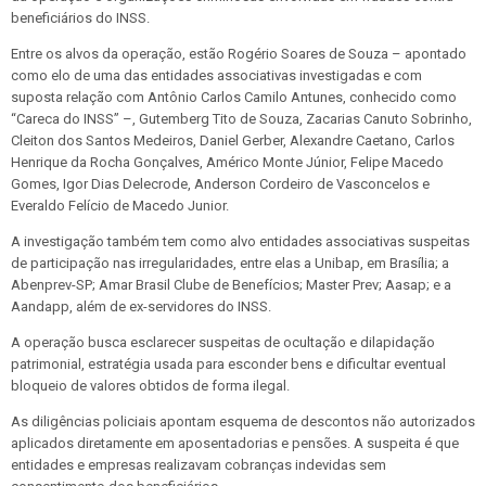
beneficiários do INSS.
Entre os alvos da operação, estão Rogério Soares de Souza – apontado
como elo de uma das entidades associativas investigadas e com
suposta relação com Antônio Carlos Camilo Antunes, conhecido como
“Careca do INSS” –, Gutemberg Tito de Souza, Zacarias Canuto Sobrinho,
Cleiton dos Santos Medeiros, Daniel Gerber, Alexandre Caetano, Carlos
Henrique da Rocha Gonçalves, Américo Monte Júnior, Felipe Macedo
Gomes, Igor Dias Delecrode, Anderson Cordeiro de Vasconcelos e
Everaldo Felício de Macedo Junior.
A investigação também tem como alvo entidades associativas suspeitas
de participação nas irregularidades, entre elas a Unibap, em Brasília; a
Abenprev-SP; Amar Brasil Clube de Benefícios; Master Prev; Aasap; e a
Aandapp, além de ex-servidores do INSS.
A operação busca esclarecer suspeitas de ocultação e dilapidação
patrimonial, estratégia usada para esconder bens e dificultar eventual
bloqueio de valores obtidos de forma ilegal.
As diligências policiais apontam esquema de descontos não autorizados
aplicados diretamente em aposentadorias e pensões. A suspeita é que
entidades e empresas realizavam cobranças indevidas sem