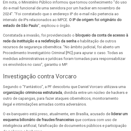
Em nota, o Ministério Público informou que tomou conhecimento "do uso
do e-mail funcional de uma servidora por um hacker em novembro de
2024". "Foi constatado que o endereço IP do e-mail não pertencia ao
intervalo de IPs relacionados ao MPCE.
O IP de origem foi originário do
estado de São Paulo
", explicou o órgão.
Constatada a invasão, foi providenciado o
bloqueio da conta de acesso à
rede da instituição e a redefinição da senha
e habilitação de outros
recursos de segurança cibernética. "No âmbito judicial, foi aberto um
Procedimento Investigatório Criminal [PIC] para apurar o caso. Todas as
medidas administrativas e jurídicas foram tomadas para responsabilizar
os envolvidos no caso", garantiu o MP.
Investigação contra Vorcaro
Segundo o "Fantástico", a PF descobriu que Daniel Vorcaro utilizava uma
organização criminosa estruturada
, dividida entre um núcleo de hackers e
outro de capangas, para fazer ataques cibernéticos, monitoramento
ilegal e intimidações armadas contra adversários.
O ex-banqueiro está preso, atualmente, em Brasília, acusado de
liderar um
esquema bilionário de fraudes financeiras
que contava com uso de
inteligência artificial, falsificação de documentos públicos e participação