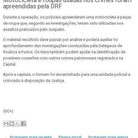
Motocicleta e roupas usadas nos crimes foram
apreendidas pela DRF
Durante a operação, os policiais apreenderam uma motocicleta e peças
de roupa que, segundo as investigações, teriam sido utilizadas nos
assaltos praticados pelo suspeito.
O material recolhido deve passar por análise e poderá auxiliar no
aprofundamento das investigações conduzidas pela Delegacia de
Roubos e Furtos. Os itens também podem ajudar na identificação de
possíveis conexões com outros crimes patrimoniais registrados na
Capital.
Após a captura, o homem foi encaminhado para uma unidade policial e
colocado à disposição da Justiça.
(GC+)
← Postagem mais recente
Página inicial
Postagem mais antiga →