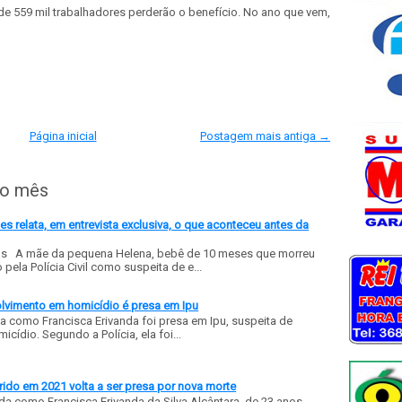
de 559 mil trabalhadores perderão o benefício. No ano que vem,
Página inicial
Postagem mais antiga →
do mês
 relata, em entrevista exclusiva, o que aconteceu antes da
ls A mãe da pequena Helena, bebê de 10 meses que morreu
ela Polícia Civil como suspeita de e...
olvimento em homicídio é presa em Ipu
a como Francisca Erivanda foi presa em Ipu, suspeita de
ídio. Segundo a Polícia, ela foi...
ido em 2021 volta a ser presa por nova morte
a como Francisca Erivanda da Silva Alcântara, de 23 anos,