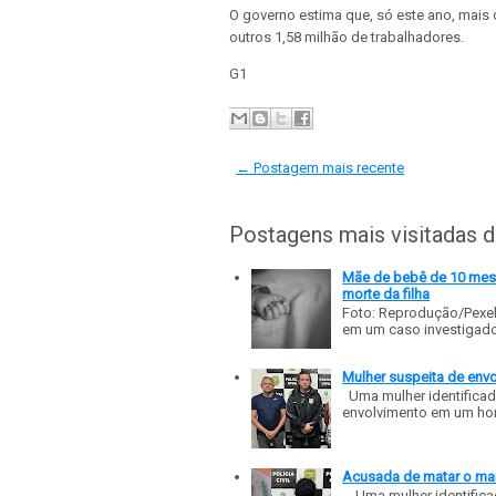
O governo estima que, só este ano, mais 
outros 1,58 milhão de trabalhadores.
G1
← Postagem mais recente
Postagens mais visitadas 
Mãe de bebê de 10 meses
morte da filha
Foto: Reprodução/Pexe
em um caso investigado p
Mulher suspeita de env
Uma mulher identificad
envolvimento em um homic
Acusada de matar o mar
Uma mulher identificad