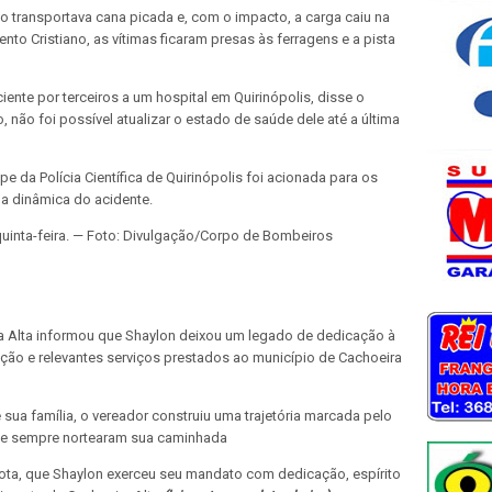
transportava cana picada e, com o impacto, a carga caiu na
nto Cristiano, as vítimas ficaram presas às ferragens e a pista
ente por terceiros a um hospital em Quirinópolis, disse o
não foi possível atualizar o estado de saúde dele até a última
 da Polícia Científica de Quirinópolis foi acionada para os
 a dinâmica do acidente.
quinta-feira. — Foto: Divulgação/Corpo de Bombeiros
a Alta informou que Shaylon deixou um legado de dedicação à
ão e relevantes serviços prestados ao município de Cachoeira
sua família, o vereador construiu uma trajetória marcada pelo
que sempre nortearam sua caminhada
nota, que Shaylon exerceu seu mandato com dedicação, espírito