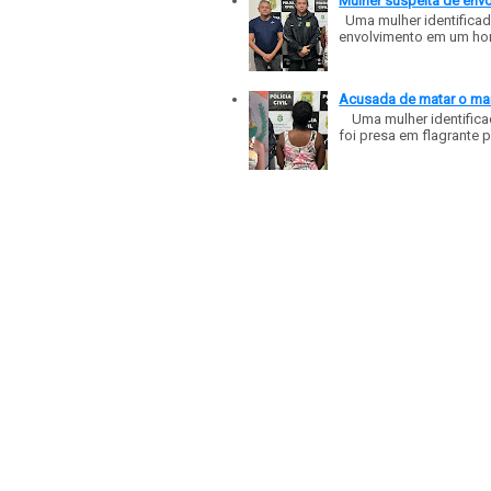
Mulher suspeita de env
Uma mulher identificad
envolvimento em um homic
Acusada de matar o mar
Uma mulher identificad
foi presa em flagrante p