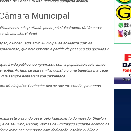
imento de Cachoeira Alta
(leia nota completa abaixo)
.
 Câmara Municipal
ifesta seu mais profundo pesar pelo falecimento do Vereador
e de seu filho Gabriel.
ão, o Poder Legislativo Municipal se solidariza com os
choeirense, que hoje lamenta a partida de pessoas tão queridas e
ação à vida pública, compromisso com a população e relevantes
ra Alta. Ao lado de sua família, construiu uma trajetória marcada
res que sempre nortearam sua caminhada.
ra Municipal de Cachoeira Alta se une em oração, prestando
 manifesta profundo pesar pelo falecimento do vereador Shaylon
, e de seu filho, Gabriel, vítimas de um trágico acidente ocorrido na
ylon exerceu seu mandato com dedicação, espírito público e