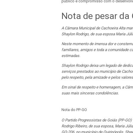
público e compromisso com o desenvolv
Nota de pesar da
A Câmara Municipal de Cachoeira Alta man
Shaylon Rodrigo, de sua esposa Maria Júlia 
Neste momento de imensa dor e consternaç
familiares, amigos e toda a comunidade ca
estimadas.
Shaylon Rodrigo deixa um legado de dedic
serviços prestados ao município de Cachoei
pelo respeito, pela amizade e pelos valo
Em sinal de respeito e homenagem, a Câma
suas mais sinceras condolências.
Nota do PP-GO
O Partido Progressistas de Goiás (PP-GO)
Rodrigo Ribeiro, de sua esposa, Maria Júlia
GO-206, no município de Quirinópolis. Sha