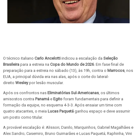
O técnico italiano
Carlo Ancelotti
indicou a escalação da
Seleção
Brasileira
para a estreia na
Copa do Mundo de 2026
. Em fase final de
preparação para a estreia no sábado (13), às 19h, contra o
Marrocos
, nos
EUA, a principal dúvida era nas alas, após o corte do lateral-
direito
Wesley
por lesão muscular.
Após os confrontos nas
Eliminatórias Sul-Americanas
, os últimos
amisostos contra
Panamá
e
Egito
foram fundamentais para definir a
formação da equipe, no esquema 4-3-3. Após ensaiar um time com
quatro atacantes, o meia
Lucas Paquetá
ganhou espaço e deve assumir
um posto como titular.
A provável escalação é: Alisson; Danilo, Marquinhos, Gabriel Magalhães e
Alex Sandro; Casemiro, Bruno Guimarães e Lucas Paquetá; Raphinha, Vini