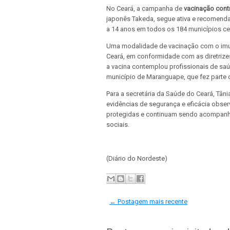
No Ceará, a campanha de
vacinação cont
japonês Takeda, segue ativa e recomend
a 14 anos em todos os 184 municípios c
Uma modalidade de vacinação com o imun
Ceará, em conformidade com as diretrizes
a vacina contemplou profissionais de sa
município de Maranguape, que fez parte d
Para a secretária da Saúde do Ceará, Tân
evidências de segurança e eficácia obs
protegidas e continuam sendo acompanha
sociais.
(Diário do Nordeste)
← Postagem mais recente