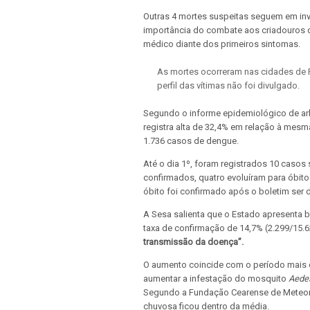
Outras 4 mortes suspeitas seguem em inv
importância do combate aos criadouros 
médico diante dos primeiros sintomas.
As mortes ocorreram nas cidades de Fo
perfil das vítimas não foi divulgado.
Segundo o informe epidemiológico de arb
registra alta de 32,4% em relação à me
1.736 casos de dengue.
Até o dia 1º, foram registrados 10 caso
confirmados, quatro evoluíram para óbito
óbito foi confirmado após o boletim ser 
A Sesa salienta que o Estado apresenta 
taxa de confirmação de 14,7% (2.299/15.6
transmissão da doença”.
O aumento coincide com o período mais c
aumentar a infestação do mosquito
Aedes
Segundo a Fundação Cearense de Meteoro
chuvosa ficou dentro da média.