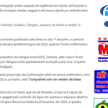
estigação pelas equipes de vigilância em saúde, reforçando a
do mosquito Aedes aegypti e da busca rápida por atendimento
rtaleza, Eusébio, Tianguá, Juazeiro do Norte e Jardim. O
oviroses publicado pela Sesa no dia 1º de junho, o período
sma semana epidemiológica de 2025, quando foram confirmados
s suspeitos de Dengue Grave (DG). Desses, sete casos foram
 por dengue e três apresentaram evolução para cura. O quinto
divulgado.
baixa proporção de confirmação entre os casos notificados, com
20) e, portanto, está
“compatível com um cenário de baixa
huvoso no Ceará, que vai de fevereiro a maio e é capaz de
 aegypti
pelo acúmulo de água em quintais e espaços abertos.
logia e Recursos Hídricos (Funceme), em 2026, a quadra