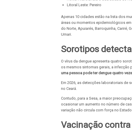
Litoral Leste: Pereiro
Apenas 10 cidades estão na lista dos mu
áreas ou momentos epidemiológicos em q
do Norte, Apuiarés, Barroquinha, Cariré, 
Umari.
Sorotipos detect
O vírus da dengue apresenta quatro sor
os mesmos sintomas gerais, a infecção po
uma pessoa pode ter dengue quatro vez
Em 2026, as detecções laboratoriais de s
no Ceará.
Contudo, para a Sesa, a maior preocupaç
ocasionar um aumento no número de casos
variação não circula com força no Estad
Vacinação contra