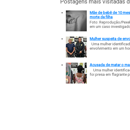
Postagens mais visitadas 
Mãe de bebê de 10 meses
morte da filha
Foto: Reprodução/Pexe
em um caso investigado p
Mulher suspeita de env
Uma mulher identificad
envolvimento em um homic
Acusada de matar o mar
Uma mulher identificad
foi presa em flagrante p