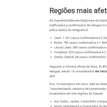
Regiões mais afe
As Superintendências Regionais de Saúde
notificados e confirmados de dengue no 
pelos dados do IntegraSUS:
Cariri: 1.161 casos confirmados e 2 ób
Norte: 793 casos confirmados e 1 óbi
Litoral Leste: 385 casos confirmados 
Fortaleza: 329 casos confirmados e 2
Sertão Central: 28 casos confirmados 
Segundo o informe oficial da Sesa, 91,8
dengue, sendo 14 considerados
em risco
alta”.
Dos 14 municípios em risco, sete se dest
“caracterizando cenários de transmissão 
localizados em três regiões do Estado:
Sul: Cedro, Jardim, Farias Brito e Gran
Norte: Hidrolândia e Guaraciaba do No