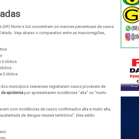
tadas
 (SR) Norte e Sul concentram os maiores percentuais de casos
Estado. Veja abaixo o comparativo entre as macrorregiões,
itos
to
e 0 óbitos
 óbitos
e 0 óbitos
% dos municípios cearenses registraram casos prováveis de
 de epidemia
por apresentarem incidências “alta” ou “muito
acam com incidências de casos confirmados alta e muito alta,
sustentada de dengue nesses territórios”. Eles estão
jeiro
rte