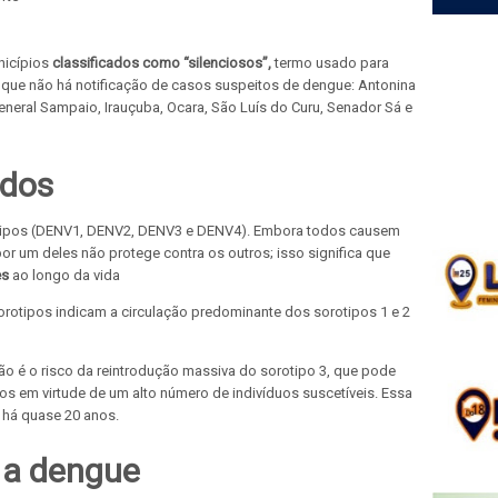
nicípios
classificados como “silenciosos”,
termo usado para
ue não há notificação de casos suspeitos de dengue: Antonina
General Sampaio, Irauçuba, Ocara, São Luís do Curu, Senador Sá e
ados
otipos (DENV1, DENV2, DENV3 e DENV4). Embora todos causem
r um deles não protege contra os outros; isso significa que
es
ao longo da vida
orotipos indicam a circulação predominante dos sorotipos 1 e 2
ão é o risco da reintrodução massiva do sorotipo 3, que pode
 em virtude de um alto número de indivíduos suscetíveis. Essa
o há quase 20 anos.
 a dengue