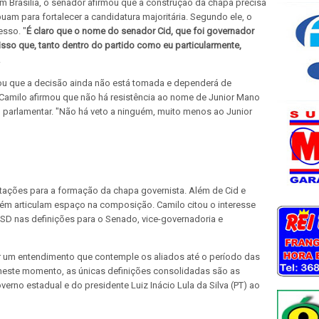
m Brasília, o senador afirmou que a construção da chapa precisa
am para fortalecer a candidatura majoritária. Segundo ele, o
esso. "
É claro que o nome do senador Cid, que foi governador
 isso que, tanto dentro do partido como eu particularmente,
.
tou que a decisão ainda não está tomada e dependerá de
 Camilo afirmou que não há resistência ao nome de Junior Mano
 parlamentar. "Não há veto a ninguém, muito menos ao Junior
ações para a formação da chapa governista. Além de Cid e
ém articulam espaço na composição. Camilo citou o interesse
D nas definições para o Senado, vice-governadoria e
ir um entendimento que contemple os aliados até o período das
 neste momento, as únicas definições consolidadas são as
erno estadual e do presidente Luiz Inácio Lula da Silva (PT) ao