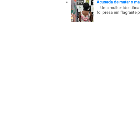
Acusada de matar o mar
Uma mulher identificad
foi presa em flagrante p