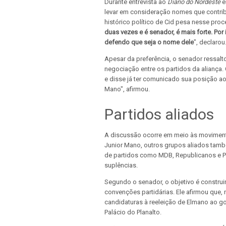
Durante entrevista ao
Diário do Nordeste
e
levar em consideração nomes que contribu
histórico político de Cid pesa nesse proc
duas vezes e é senador, é mais forte. Por
defendo que seja o nome dele
", declarou
Apesar da preferência, o senador ressal
negociação entre os partidos da aliança.
e disse já ter comunicado sua posição ao
Mano", afirmou.
Partidos aliados
A discussão ocorre em meio às moviment
Junior Mano, outros grupos aliados tamb
de partidos como MDB, Republicanos e PS
suplências.
Segundo o senador, o objetivo é constru
convenções partidárias. Ele afirmou que,
candidaturas à reeleição de Elmano ao gov
Palácio do Planalto.