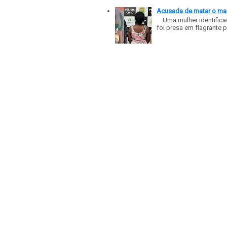
Acusada de matar o mar
Uma mulher identificad
foi presa em flagrante p