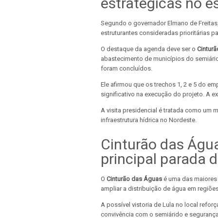
estratégicas no e
Segundo o governador Elmano de Freitas,
estruturantes consideradas prioritárias p
O destaque da agenda deve ser o
Cintur
abastecimento de municípios do semiárid
foram concluídos.
Ele afirmou que os trechos 1, 2 e 5 do em
significativo na execução do projeto. A 
A visita presidencial é tratada como um 
infraestrutura hídrica no Nordeste.
Cinturão das Água
principal parada 
O
Cinturão das Águas
é uma das maiores 
ampliar a distribuição de água em regiõe
A possível vistoria de Lula no local refor
convivência com o semiárido e segurança 