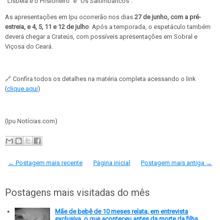
“Lisbela e o Prisioneiro” e “Os Saltimbancos”.
As apresentações em Ipu ocorrerão nos dias
27 de junho, com a pré-
estreia, e 4, 5, 11 e 12 de julho
. Após a temporada, o espetáculo também
deverá chegar a Crateús, com possíveis apresentações em Sobral e
Viçosa do Ceará.
🔗 Confira todos os detalhes na matéria completa acessando o link
(
clique aqui
)
(Ipu Notícias.com)
← Postagem mais recente
Página inicial
Postagem mais antiga →
Postagens mais visitadas do mês
Mãe de bebê de 10 meses relata, em entrevista
exclusiva, o que aconteceu antes da morte da filha