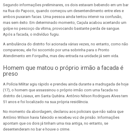
Segundo informações preliminares, os dois estavam bebendo em um bar
na Rua do Papoco, quando começou um desentendimento entre eles e
ambos puxaram facas. Uma pessoa ainda tentou intervir na confusão,
mas sem êxito. Em determinado momento, Caçula acabou acertando um
golpe no pescoço da vítima, provocando bastante perda de sangue.
Após a facada, o indivíduo fugiu.
A ambulância do distrito foi acionada várias vezes, no entanto, como não
compareceu, ele foi socorrido por uma sobrinha para o Pronto
Atendimento em Forquilha, mas deu entrada na unidade já sem vida.
Homem que matou o próprio irmão a facada é
preso
A Polícia Militar agiu rápido e prendeu ainda durante a madrugada de hoje
(17), o homem que assassinou o próprio irmão com uma facada no
distrito de Lisieux, em Santa Quitéria. Antônio Nilson Rodrigues Alves tem
51 anos e foi localizado na sua própria residência.
No momento da abordagem, declarou aos policiais que não sabia que
Antônio Wilson havia falecido e recebeu voz de prisão. Informações
apontam que os dois já tinham uma rixa antiga, no entanto, se
desentenderam no bar e houve o crime.