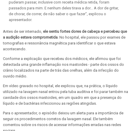
puderam passar, inclusive com receita médica retida, foram
passados para mim. E nenhum deles tirava a dor… A dor de gritar,
de chorar, de correr, de não saber o que fazer”, explicou o
apresentador.
Antes de ser internado,
ele sentiu fortes dores de cabeça e percebeu que
a audição estava comprometida
. No hospital, ele passou por exames de
tomografias e ressonância magnética para identificar o que estava
acontecendo.
Conforme a explicação que recebeu dos médicos, ele afirmou que foi
detectada uma grande inflamação nos mastoides - parte dos ossos do
crânio localizados na parte de trás das orelhas, além da infecção do
ouvido médio.
Em vídeo gravado no hospital, ele explicou que, na prática, o líquido
utilizado na lavagem nasal entrou pela tuba auditiva e foi parar também na
cavidade dos ossos mastoides, em um quadro em que a presença do
líquido e de bactérias infeccionou as regiões atingidas.
Para o apresentador, o episódio deixou um alerta para a importância de
seguir os procedimentos corretos da lavagem nasal. Ele também
comentou sobre os riscos de acessar informações erradas nas redes
sociais.