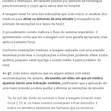
Durante a internação, ele também passou por sessões de fisioterapia
para movimentar o corpo após vários dias no hospital.
A lavagem nasal foi uma das indicações que João Inácio Jr. recebeu dos
médicos para
aliviar os sintomas de uma sinusite
(consequência do
acúmulo de secreções nos ‘seios da face’).
O procedimento correto melhora o fluxo do sistema respiratório. O
apresentador conta que fez a lavagem com uma garrafa apropriada, mas
aplicou bastante força.
Conforme orientações médicas, a lavagem realizada com uma pressão
excessiva pode levar a complicações e infecções, podendo afetar a tuba
auditiva, pequeno canal que liga o ouvido médio à parte posterior do
nariz.
Ao
g1
, João Inácio explicou que viu alguns vídeos com estas
recomendações. No entanto,
ele assistiu um vídeo em que um médico
aparecia dando uma indicação contrária
, justificando que a aplicação de
uma maior pressão poderia auxiliar a eliminar as secreções da sinusite.
“Eu fui por ele. Então eu comecei a fazer a lavagem botando mais
força. [...] E aí, os meus ouvidos começaram a ficar doloridos. E
todos os remédios existentes em farmácia que os otorrinos