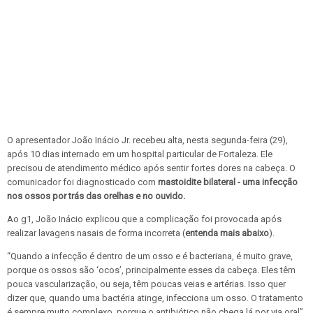
O apresentador João Inácio Jr. recebeu alta, nesta segunda-feira (29),
após 10 dias internado em um hospital particular de Fortaleza. Ele
precisou de atendimento médico após sentir fortes dores na cabeça. O
comunicador foi diagnosticado com
mastoidite bilateral - uma infecção
nos ossos por trás das orelhas e no ouvido.
Ao g1, João Inácio explicou que a complicação foi provocada após
realizar lavagens nasais de forma incorreta (
entenda mais abaixo
).
“Quando a infecção é dentro de um osso e é bacteriana, é muito grave,
porque os ossos são ‘ocos’, principalmente esses da cabeça. Eles têm
pouca vascularização, ou seja, têm poucas veias e artérias. Isso quer
dizer que, quando uma bactéria atinge, infecciona um osso. O tratamento
é sempre muito complexo, porque o antibiótico não chega lá por via oral”,