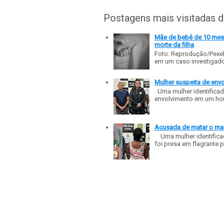
Postagens mais visitadas 
Mãe de bebê de 10 meses
morte da filha
Foto: Reprodução/Pexe
em um caso investigado p
Mulher suspeita de env
Uma mulher identificad
envolvimento em um homic
Acusada de matar o mar
Uma mulher identificad
foi presa em flagrante p