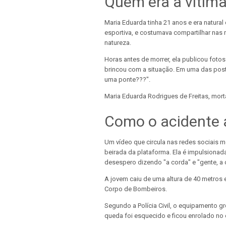
Quem era a vítim
Maria Eduarda tinha 21 anos e era natura
esportiva, e costumava compartilhar nas r
natureza.
Horas antes de morrer, ela publicou fotos
brincou com a situação. Em uma das posta
uma ponte???".
Maria Eduarda Rodrigues de Freitas, mor
Como o acidente
Um vídeo que circula nas redes sociais m
beirada da plataforma. Ela é impulsionad
desespero dizendo "a corda" e "gente, a 
A jovem caiu de uma altura de 40 metros 
Corpo de Bombeiros.
Segundo a Polícia Civil, o equipamento gr
queda foi esquecido e ficou enrolado no c