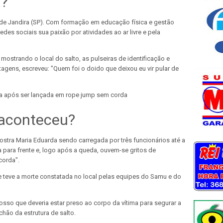
a?
l de Jandira (SP). Com formação em educação física e gestão
edes sociais sua paixão por atividades ao ar livre e pela
 mostrando o local do salto, as pulseiras de identificação e
gens, escreveu: "Quem foi o doido que deixou eu vir pular de
ta após ser lançada em rope jump sem corda
 aconteceu?
ostra Maria Eduarda sendo carregada por três funcionários até a
a para frente e, logo após a queda, ouvem-se gritos de
corda".
e teve a morte constatada no local pelas equipes do Samu e do
osso que deveria estar preso ao corpo da vítima para segurar a
hão da estrutura de salto.