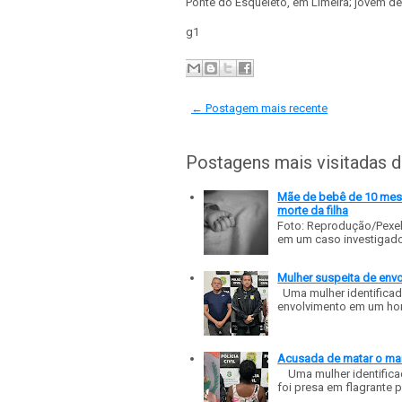
Ponte do Esqueleto, em Limeira; jovem d
g1
← Postagem mais recente
Postagens mais visitadas 
Mãe de bebê de 10 meses
morte da filha
Foto: Reprodução/Pexe
em um caso investigado p
Mulher suspeita de env
Uma mulher identificad
envolvimento em um homic
Acusada de matar o mar
Uma mulher identificad
foi presa em flagrante p