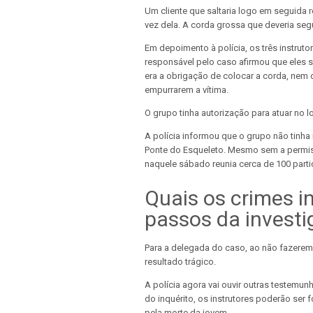
Um cliente que saltaria logo em seguida 
vez dela. A corda grossa que deveria seg
Em depoimento à polícia, os três instrut
responsável pelo caso afirmou que eles
era a obrigação de colocar a corda, nem o 
empurrarem a vítima.
O grupo tinha autorização para atuar no l
A polícia informou que o grupo não tinha 
Ponte do Esqueleto. Mesmo sem a permiss
naquele sábado reunia cerca de 100 parti
Quais os crimes i
passos da invest
Para a delegada do caso, ao não fazerem
resultado trágico.
A polícia agora vai ouvir outras testemu
do inquérito, os instrutores poderão ser
pela morte da jovem.