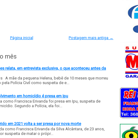
Página inicial
Postagem mais antiga →
do mês
 relata, em entrevista exclusiva, o que aconteceu antes da
ls A mãe da pequena Helena, bebê de 10 meses que morreu
ela Polícia Civil como suspeita de e...
olvimento em homicídio é presa em Ipu
a como Francisca Erivanda foi presa em Ipu, suspeita de
ídio. Segundo a Polícia, ela foi...
ido em 2021 volta a ser presa por nova morte
a como Francisca Erivanda da Silva Alcântara, de 23 anos,
or suspeita de matar o própr...